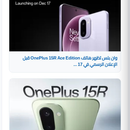
وان بلس تظهر هاتف OnePlus 15R Ace Edition قبل
الإعلان الرسمي في 17 ...