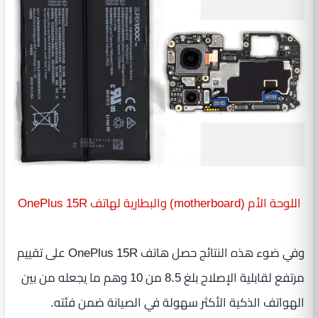
اللوحة الأم (motherboard) والبطارية لهاتف OnePlus 15R
وفي ضوء هذه النتائج حصل هاتف OnePlus 15R على تقييم
مرتفع لقابلية الإصلاح بلغ 8.5 من 10 وهم ما يجعله من بين
الهواتف الذكية الأكثر سهولة في الصيانة ضمن فئته.