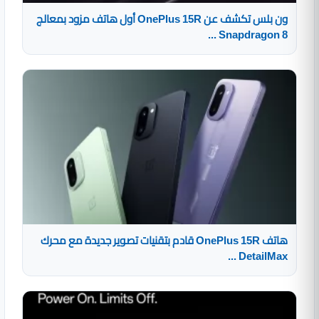
ون بلس تكشف عن OnePlus 15R أول هاتف مزود بمعالج
Snapdragon 8 ...
هاتف OnePlus 15R قادم بتقنيات تصوير جديدة مع محرك
DetailMax ...