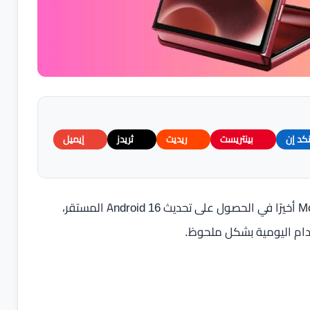
نكد إن
بينتريست
ريديت
ثريدز
إيميل
بعد طول انتظار، بدأ مستخدمو هاتف Motorola Razr 60 Ultra أخيرًا في الحصول على تحديث Android 16 المستقر،
خدام اليومية بشكل ملحوظ.