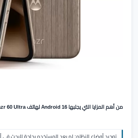
من أهم المزايا التي يجلبها Android 16 لهاتف Razr 60 Ultra:
توحيد أوضاع النظام: لم يعد المستخدم بحاجة للبحث في 