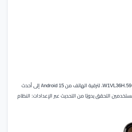
التحديث بدأ طرحه حاليًا في البرازيل، ويحمل رقم الإصدار W1VL36H.59-55-5، لترقية الهاتف من Android 15 إلى أحدث
ستخدمين التحقق يدويًا من التحديث عبر الإعدادات: النظام