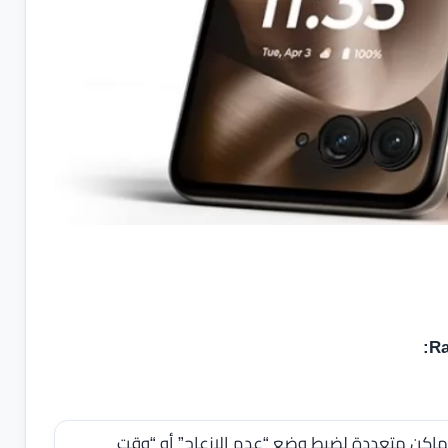
أماكن متعددة لضبط وضع “عدم الإزعاج” أو “وقت