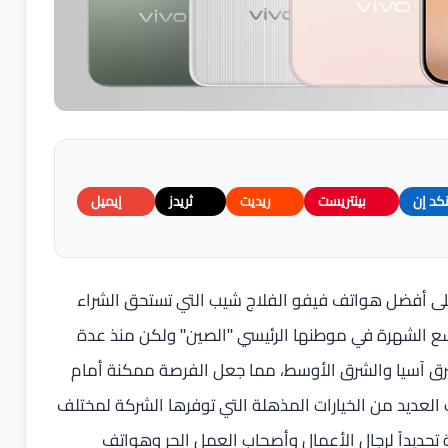
نكد إن
بينتريست
ريديت
ثريدز
إيميل
 على أفضل هواتف فيفو الفلاج شيب التي تستحق الشراء
الج، شركة Vivo تتمتع بصيت واسع الشهرة في موطنها الرئيسي "الصين" ولكن منذ عدة
شرق آسيا والشرق الأوسط، مما جعل الفرصة ممكنة أمام
لعديد من الخيارات المذهلة التي توفرها الشركة لمختلف
ديداً لرجال الأعمال وأصحاب العمل الحر وهواتف