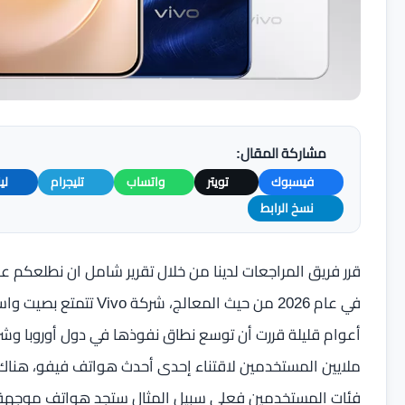
مشاركة المقال:
فيسبوك
تويتر
واتساب
تليجرام
لي
نسخ الرابط
قرر فريق المراجعات لدينا من خلال تقرير شامل ان نطلعكم
في عام 2026 من حيث المع
أعوام قليلة قررت أن توسع نطاق نفوذها في دول أوروبا و
ملايين المستخدمين لاقتناء إحدى أحدث هواتف فيفو، هناك ا
فئات المستخدمين فعلى سبيل المثال ستجد هواتف موجهة تح