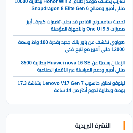
تسريب يكشف موعد إطلاق Honor Win 2 ببطارية 10000
مللي أمبير ومعالج Snapdragon 8 Elite Gen 6
تحديث سامسونج القادم قد يجلب تغييرات كبيرة.. أبرز
مميزات One UI 9.5 والأجهزة المؤهلة
هواوي تكشف عن باور بانك جديد بقدرة 100 واط وسعة
12000 مللي أمبير مع تتبع ذكي
الإعلان رسميًا عن Huawei nova 16 SE ببطارية 8500
مللي أمبير ودعم المراسلة عبر الأقمار الصناعية
لينوفو تطلق حاسوب Lenovo V17 Gen 7 بشاشة 17.3
بوصة وبطارية تدوم أكثر من 14 ساعة
النشرة البريدية