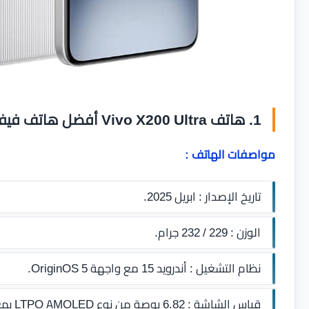
1. هاتف Vivo X200 Ultra أفضل هاتف فيفو لعام 2026
مواصفات الهاتف :
تاريخ الإصدار : ابريل 2025.
الوزن : 229 / 232 جرام.
نظام التشغيل : أندرويد 15 مع واجهة OriginOS 5.
قياس الشاشة : 6.82 بوصة من نوع LTPO AMOLED بمعدل تحديث 120 هرتز.