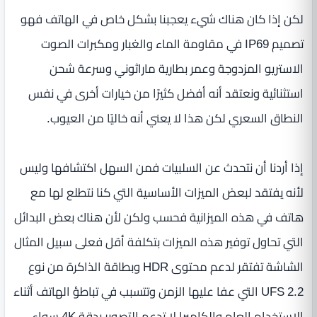
لكن إذا كان هناك شيء يعجبنا بشكل خاص في الهاتف فهو
تصميم IP69 في مقاومة الماء والغبار ومكبرات الصوت
الاستريو المزدوجة وعمر بطارية ماراثوني وسرعة شحن
استثنائية ونعتقد أنه أفضل كثيرًا من خيارات أخرى في نفس
النطاق السعري لكن هذا لا يعني أنه خاليًا من العيوب.
إذا أردنا أن نتحدث عن السلبيات فمن السهل اكتشافها وليس
لأنه يفتقد لبعض الميزات الأساسية التي كنا نتطلع لها مع
هاتف في هذه الميزانية فحسب ولكن لأن هناك بعض البدائل
التي تحاول توفير هذه الميزات بتكلفة أقل فعلى سبيل المثال
الشاشة تفتقر لدعم محتوى HDR وبطاقة الذاكرة من نوع
UFS 2.2 التي عفا عليها الزمن وتتسبب في تباطؤ الهاتف أثناء
الاستخدام العام والكاميرا لا تدعم التصوير بدقة 4K سواء