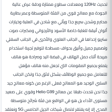
تحديث 120Hz ومعدلات سطوع ممتازة ودقة عرض عالية
الجودة مع معالج قوي من الفئة المتوسطة وعمر بطارية
محترم وشحن سريع جدًا ويأتي مع شاحن في العلبة وخيارات
ألوان أنيقة للغاية خاصة الأسود والأرجواني ومكبرات صوت
ستريو إحداها في الجانب العلوي والأخرى في الجانب السفلي
وتصميم جميل وأنيق بحواف مسطحة لتوفير تجربة استخدام
مريحة أثناء حمل الهاتف في قبضة اليد وصراحة هو هاتف
يتمتع بجميع المقومات التي تجعل منه هاتف مؤهل
للتعامل مع جميع الوظائف بشكل لائق جدًا ولكن الجانب
السلبي الوحيد هو المعالج فعلى الرغم من كونه معالج جيد
جدًا نحن نتحدث طبعًا عن معالج Helio G99 وقوي على صعيد
مستوى الأداء بل هو في الواقع من فئة شرائح متوسطة
المدى إلا إنه يفتقر لاتصال شبكات الجيل الخامس 5G ونعتقد