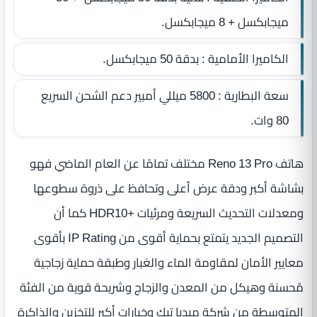
ميجابكسل + 8 ميجابكسل.
الكاميرا الأمامية : بدقة 50 ميجابكسل.
سعة البطارية : 5800 ميللي أمبير دعم الشحن السريع
80 وات.
هاتف Reno 13 Pro مختلف تمامًا عن العام الماضي فهو
بشاشة أكبر ودقة عرض أعلى وتحافظ على ذروة سطوعها
ومعدلات التحديث السريعة ومرئيات +HDR10 كما أن
التصميم الجديد يتمتع بحماية أقوى من IP Rating بأقوى
معايير الأمان لمقاومة الماء والغبار وطبقة حماية زجاجية
مُحسنة وهيكل من المعدن والزجاج وشريحة قوية من الفئة
المتوسطة من شركة ميديا تيك وخيارات أكبر للتخزين والذاكرة