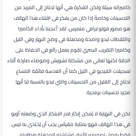
كاميراته سيئة ولكن الفكرة هي أنها تحتاج إلى المزيد من
التحسينات وخاصةً إذا كان من يفكر في اقتناء هذا الهاتف
هو مصور فوتوغرافي متمرس، لقد أعجبنا بأداء الكاميرا
واللقطات تبدو واضحة ومذهلة في وضح النهار وفي الليل
وكاميرا التقريب البصري تقوم بعمل رائع في الحفاظ على
الدقة لكنها تعاني من مشكلة تشويش وضوضاء صارخة أثناء
تسجيلات الفيديو في الليل كما أن العدسة فائقة الاتساع
تحتاج إلى القليل من التحسينات والتي تبدو بالنسبة لنا أنها
مجرد تحسينات برمجية.
لكن في النهاية لا يُمكن إنكار قدر الابتكار الذي وضعته أوبو
في هذا الهاتف فهو بمثابة مقياس يجب أن يُحتذى به ليس
فقط بفضل تصميمه الأنيق وشاشته المذهلة وبطاريته