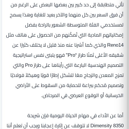
تأتي متطابقة إلى حد كبير بين بعضها البعض على الرغم من
أن فرق السعر بين كل منهما والآخر بعيد للغاية وهذا يسمح
لمستخدمي الفئة المتوسطة الشعور بالراحة بفضل
إمكانياتهم المادية التي تُمكّنهم من الحصول على هاتف مثل
Reno14 والذي كما أشرنا عنه منذ قليل لا يختلف كثيرًا عن
شقيقه الأغلى ثمنًا طراز “Pro” فهو يتبنى نفس استراتيجية
التصميم الهندسية البارعة التي رأيناها على طراز Pro والتي
تمزج المعدن والزجاج معًا لتشكل إطارًا قويًا وهيكلاً فولاذيًا
وتصميم مُحكم ببراعة للحماية من السقوط على الأراضي
الخرسانية أو الوقوع العرضي في المرحاض.
أما عن الأداء في مهام الحياة اليومية فإن شريحة
Dimensity 8350 لا تتوقف عن إثارة إعجابنا ويجب أن تعلم أننا