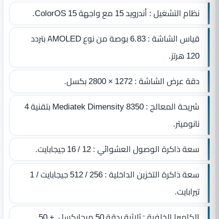
نظام التشغيل : أندرويد 15 مع واجهة ColorOS 15.
قياس الشاشة : 6.83 بوصة من نوع AMOLED بتردد
120 هرتز.
دقة عرض الشاشة : 1272 × 2800 بكسل.
شريحة المعالج : Mediatek Dimensity 8350 بتقنية 4
نانوميتر.
سعة ذاكرة الوصول العشوائي : 12 / 16 جيجابايت.
سعة ذاكرة التخزين الداخلية : 256 / 512 جيجابايت / 1
تيرابايت.
الكاميرا الخلفية : ثلاثية بدقة 50 ميجابكسل + 50