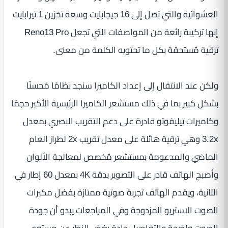
العشوائية والتي تصل إلى 16 جيجابايت وسعة تخزين 1 تيرابايت
إنها تركيبة رائعة من المواصفات التي تجعل Reno13 Pro
ترقية مُستحقة بكل ما تحتويه الكلمة من معنى.
ولكن عند الانتقال إلى إعداد الكاميرا سنجد نظامًا مُحسنًا
بشكل كبير بما في ذلك مستشعر الكاميرا الرئيسية الأكبر حجمًا
وكاميرات تيليفوتو قادرة على دعم التقريب البصري بمعدل
3.2x وهي ترقية هائلة على معدل تقريب 2x لطراز العام
الماضي والمدعومة بمستشعر مُخصص لمعالجة الألوان
وأصبح الهاتف قادر على التصوير بدقة 4K بمعدل 60 إطار في
الثانية، ويقدم الهاتف تجربة صوتية ممتازة بفضل مكبرات
الصوت الاستريو المزدوجة وفي المراجعات يبدو أن جودة
الصوت واضحة والتفاصيل حادة بغض النظر عن مستوى