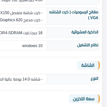
معُالج الرسوميات ( كرت الشاشه
- كرت شاشة منفصل NVIDIA Geforce® MX150 بسعة 2 جيجا بايت GDDR5
VGA )
- كرت مدمج Intel UHD Graphics 620
الذاكرة العشوائية
16 جيجا بايت DDR4-SDRAM بسرعة 2400 هرتز
نظام التشغيل
windows 10
الشاشة
النوع
- شاشه ‏14.0 بوصة عالية الدقة Full HD بدقة ‏1920 × 1080 بكسل IPS-Level
سعة التخزين