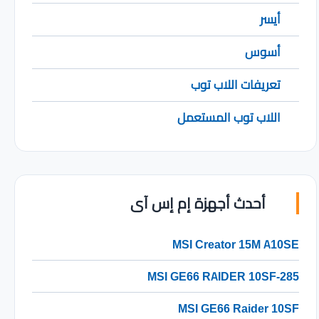
أيسر
أسوس
تعريفات اللاب توب
اللاب توب المستعمل
أحدث أجهزة إم إس آى
MSI Creator 15M A10SE
MSI GE66 RAIDER 10SF-285
MSI GE66 Raider 10SF