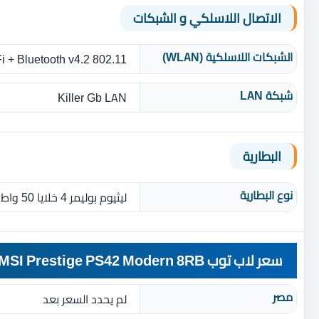
الاتصال اللاسلكي و الشبكات
الشبكات اللاسلكية (WLAN)
802.11 ac Wi-Fi + Bluetooth v4.2
شبكة LAN
Killer Gb LAN
البطارية
نوع البطارية‏
ليثيوم بوليمر 4 خلايا 50 واط في الساعة
سعر لاب توب MSI Prestige PS42 Modern 8RB
مصر
لم يحدد السعر بعد