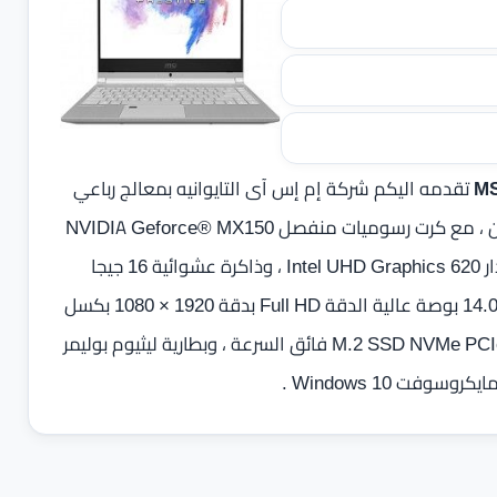
تقدمه اليكم شركة إم إس آى التايوانيه بمعالج رباعي
النواه من شركة انتل اصدار Core i7-8565U من الجيل الثامن ، مع كرت رسوميات منفصل NVIDIA Geforce® MX150
بسعة 2 جيجا بايت GDDR5 و كرت مدمج من شركة انتل اصدار Intel UHD Graphics 620 ، وذاكرة عشوائية 16 جيجا
بايت من نوع DDR4 بسرعة 2400 ميجا هرتز ، و بشاشه عرض 14.0 بوصة عالية الدقة Full HD بدقة ‏1920 × 1080 بكسل
IPS-Level ‏، هارد تخزين SSD بسعة تصل الي 512 جيجابايت M.2 SSD NVMe PCIe فائق السرعة ، وبطارية ليثيوم بوليمر