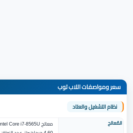
سعر ومواصفات اللاب توب
نظام التشغيل والعتاد
المٌعالج
4.60 جيجاهيرتز، عدد النواة‏:‏ 4‏)‏