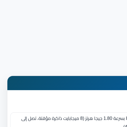
معالج Intel Core i7-8565U بسرعة 1.80 جيجا هرتز ‏(‏8 ميجابايت ذاكرة مؤقتة، تصل إلى