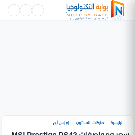
الرئيسية
ماركات اللاب توب
إم إس آى
سعر ومواصفات MSI Prestige PS42