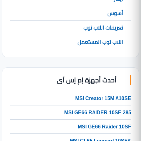
أسوس
تعريفات اللاب توب
اللاب توب المستعمل
أحدث أجهزة إم إس آى
MSI Creator 15M A10SE
MSI GE66 RAIDER 10SF-285
MSI GE66 Raider 10SF
MSI GL65 Leopard 10SFK