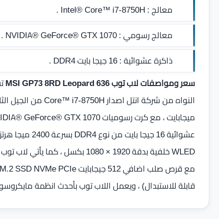
معالج :
Intel® Core™ i7-8750H .
معالج رسومي :
NVIDIA® GeForce® GTX 1070 .
ذاكرة عشوائية :
16 جيجا بايت DDR4
.
سعر ومواصفات لاب توب MSI GP73 8RD Leopard 636
ت
قابلة للاستبدال‏)‏ ، ويعمل اللاب توب بأحدث انظمة مايكروسوفت dows 10