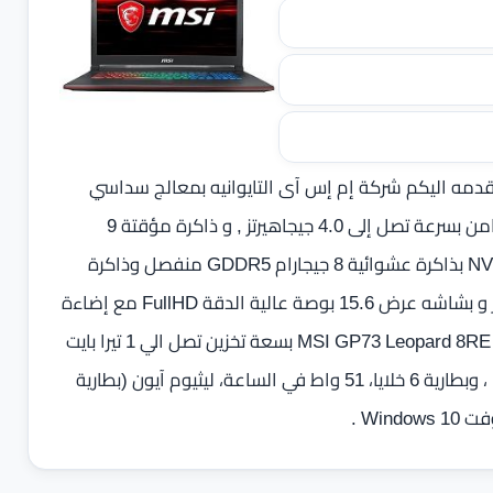
قدمه اليكم شركة إم إس آى التايوانيه بمعالج سداسي
النواه من شركة انتل اصدار Core™ i7-8750H من الجيل الثامن بسرعة تصل إلى 4.0 جيجاهيرتز ‏, و ذاكرة مؤقتة 9
ميجابايت ، مع كرت رسوميات NVIDIA® GeForce® GTX 1070 بذاكرة عشوائية 8 جيجارام GDDR5 منفصل وذاكرة
عشوائية 16 جيجا بايت من نوع DDR4 بسرعة 2400 ميجا هرتز و بشاشه عرض ‏15.6 بوصة‏‏ عالية الدقة FullHD مع إضاءة
WLED خلفية ‏بدقة 1920 × 1080 بكسل ، كما يأتي لاب توب MSI GP73 Leopard 8RE بسعة تخزين تصل الي 1 تيرا بايت
مع قرص صلب اضافي 512 جيجابايت M.2 SSD NVMe PCIe ، وبطارية 6 خلايا، 51 واط في الساعة، ليثيوم آيون ‏(‏بطارية
Win .