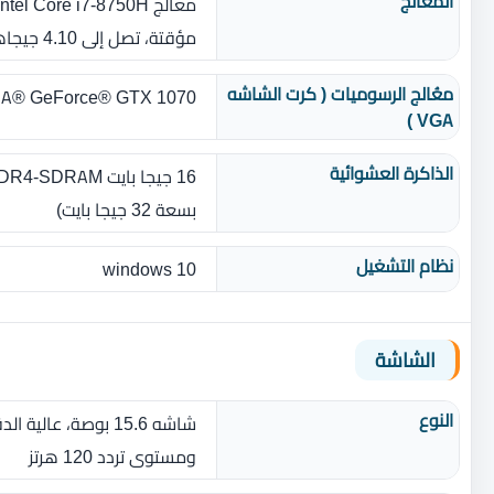
المٌعالج
مؤقتة، تصل إلى 4.10 جيجاهيرتز، عدد النواة‏:‏ 6‏)‏
معُالج الرسوميات ( كرت الشاشه
NVIDIA® GeForce® GTX 1070 بذاكرة عشوائية 8 جيجارام 
VGA )
الذاكرة العشوائية
بسعة 32 جيجا بايت)
نظام التشغيل
windows 10
الشاشة
النوع
ومستوى تردد 120 هرتز