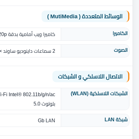
الوسائط المتعددة ( MutiMedia )
الكاميرا
كاميرا ويب أمامية بدقة 720p مع ميكروفون رقمي مدمج
الصوت
2 سماعات داينوديو ساوند × 2 واط‎
الاتصال اللاسلكي و الشبكات
الشبكات اللاسلكية (WLAN)
Intel® 802.11b/g/n/ac‏ Wi‎-Fi®
بلوتوث 5.0
شبكة LAN
Gb LAN