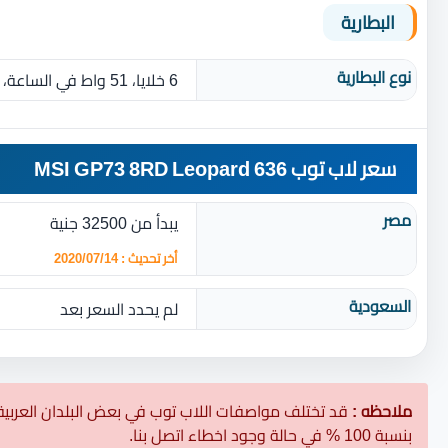
البطارية
نوع البطارية‏
6 خلايا، 51 واط في الساعة، ليثيوم آيون ‏(‏بطارية قابلة للاستبدال‏)‏
سعر لاب توب MSI GP73 8RD Leopard 636
مصر
يبدأ من 32500 جنية
أخر تحديث : 2020/07/14
السعودية
لم يحدد السعر بعد
ملاحظه :
قد تختلف مواصفات اللاب توب في بعض البلدان العربية
بنسبة 100 % في حالة وجود اخطاء اتصل بنا.