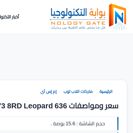
أخبار التكنول
الرئيسية
ماركات اللاب توب
إم إس آى
سعر ومواصفات MSI GP73 8RD Leopard 636
حجم الشاشة :
15.6 بوصة .