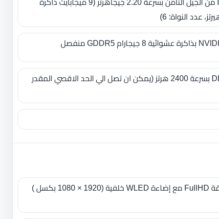
معالج Intel Core i7-8750H من الجيل الثامن بسرعة 2.20 جيجاهرتز ‏(‏9 ميجابايت ذاكرة
GDDR5 منفصل
16 جيجا بايت DDR4-SDRAM بسرعة 2400 هرتز (يمكن ان تصل الي الحد الاقصي المقدر
شاشه ‏15.6‏‏ بوصة، عالية الدقة FullHD مع إضاءة WLED خلفية ‏(‏1920 × 1080 بكسل )‏