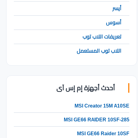
أيسر
أسوس
تعريفات اللاب توب
اللاب توب المستعمل
أحدث أجهزة إم إس آى
MSI Creator 15M A10SE
MSI GE66 RAIDER 10SF-285
MSI GE66 Raider 10SF