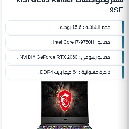
9SE
حجم الشاشة :
15.6 بوصة .
معالج :
Intel Core i7-9750H .
معالج رسومي :
NVIDIA GeForce RTX 2060 .
ذاكرة عشوائية :
64 جيجا بايت DDR4
.