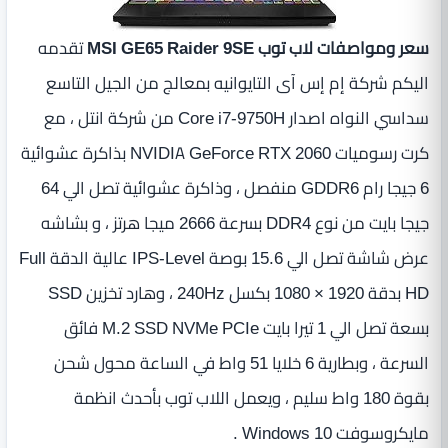
سعر ومواصفات لاب توب MSI GE65 Raider 9SE
تقدمه
اليكم شركة إم إس آى التايوانيه بمعالج من الجيل التاسع
سداسي النواه اصدار Core i7-9750H من شركة انتل ، مع
كرت رسوميات NVIDIA GeForce RTX 2060 بذاكرة عشوائية
6 جيجا رام GDDR6 منفصل ، وذاكرة عشوائية تصل الي 64
جيجا بايت من نوع DDR4 بسرعة 2666 ميجا هرتز ، و بشاشه
عرض شاشة تصل الي ‏15.6 بوصة IPS-Level عالية الدقة Full
HD بدقة ‏1920 × 1080 بكسل 240Hz ، وهارد تخزين SSD
بسعة تصل الي 1 تيرا بايت M.2 SSD NVMe PCIe فائق
السرعة ، وبطارية 6 خلايا 51 واط في الساعة محول شحن
بقوة 180 واط سليم ، ويعمل اللاب توب بأحدث انظمة
مايكروسوفت Windows 10 .