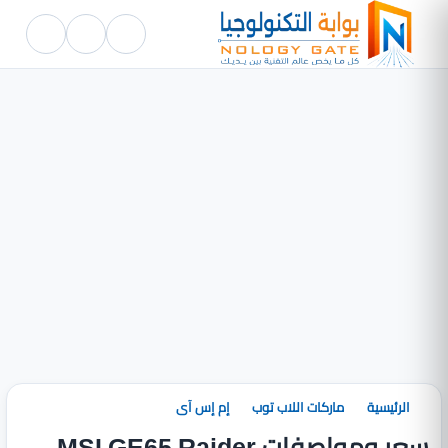
الرئيسية
ماركات اللاب توب
إم إس آى
سعر ومواصفات MSI GE65 Raider