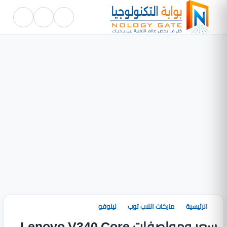
الرئيسية
ماركات اللاب توب
لينوفو
سعر ومواصفات Lenovo V340 Core