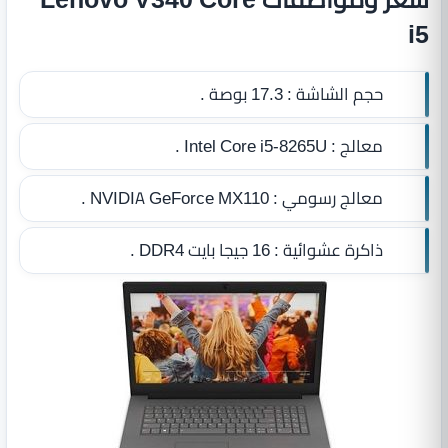
i5
حجم الشاشة :
17.3 بوصة .
معالج :
Intel Core i5-8265U .
معالج رسومي :
NVIDIA GeForce MX110 .
ذاكرة عشوائية :
16 جيجا بايت DDR4‏
.