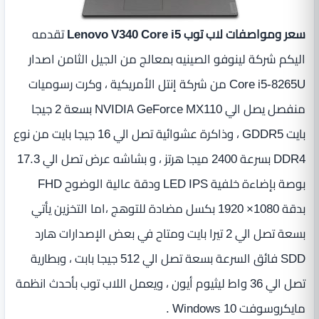
سعر ومواصفات لاب توب Lenovo V340 Core i5
تقدمه
اليكم شركة لينوفو الصينيه بمعالج من الجيل الثامن اصدار
Core i5-8265U من شركة إنتل الأمريكية ، وكرت رسوميات
منفصل يصل الي NVIDIA GeForce MX110 بسعة 2 جيجا
بايت GDDR5 ، وذاكرة عشوائية تصل الي 16 جيجا بايت من نوع
DDR4 بسرعة 2400 ميجا هرتز ، و بشاشه عرض تصل الي 17.3
بوصة بإضاءة خلفية LED IPS ودقة عالية الوضوح FHD
بدقة 1080× 1920 بكسل مضادة للتوهج ،اما التخزين يأتي
بسعة تصل الي 2 تيرا بايت ومتاح في بعض الإصدارات هارد
SDD فائق السرعة بسعة تصل الي 512 جيجا بابت ، وبطارية
تصل الي 36 واط ليثيوم أيون ، ويعمل اللاب توب بأحدث انظمة
مايكروسوفت Windows 10 .