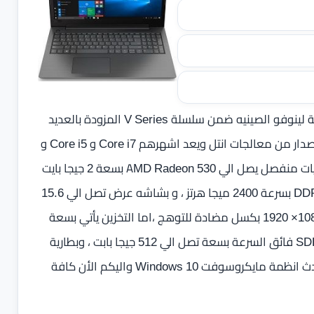
تقدمه اليكم شركة لينوفو الصينيه ضمن سلسلة V Series المزودة بالعديد
من معالجات شركة إنتل الأمريكية ، حيث يأتي بأحداي عشر اصدار من معالجات انتل ويعد اشهرهم Core i7 و Core i5 و
Core i3 من الجيل السادس و السابع و الثامن ، وكرت رسوميات منفصل يصل الي AMD Radeon 530 بسعة 2 جيجا بايت
GDDR5 ، وذاكرة عشوائية تصل الي 12 جيجا بايت من نوع DDR4 بسرعة 2400 ميجا هرتز ، و بشاشه عرض تصل الي 15.6
بوصة بإضاءة خلفية LED ودقة عالية الوضوح FHD بدقة 1080× 1920 بكسل مضادة للتوهج ،اما التخزين يأتي بسعة
تصل الي 2 تيرا بايت ومتاح في بعض الإصدارات مزودة بهارد SDD فائق السرعة بسعة تصل الي 512 جيجا بابت ، وبطارية
تصل الي 2 خلايا 30 واط ليثيوم بوليمر ، ويعمل اللاب توب بأحدث انظمة مايكروسوفت Windows 10 واليكم الأن كافة