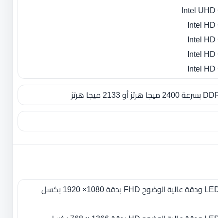
- 15.6 بوصة بإضاءة خلفية LED ودقة عالية الوضوح FHD بدقة 1080× 1920 بكسل