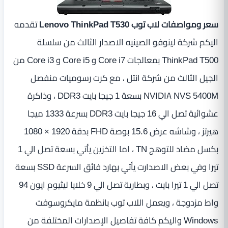
سعر ومواصفات لاب توب Lenovo ThinkPad T530
تقدمه
اليكم شركة لينوفو الصينيه الاصدار الثالث من سلسلة
ThinkPad T500 بمعالجات Core i7 و Core i5 و Core i3 من
الجيل الثالث من شركة انتل ، مع كرت رسوميات منفصل
NVIDIA NVS 5400M بسعة 1 جيجا بايت DDR3 ، وذاكرة
عشوائية تصل الي 16 جيجا بايت DDR3 بسرعة 1333 ميجا
هيرتز ، وشاشه عرض 15.6 بوصة FHD بدقة 1920 × 1080
بكسل مضاد للتوهج TN ، اما التخزين يأتي بسعة تصل الي 1
تيرا وفي بعض الاصدارت يأتي بهارد فائق السرعة SSD بسعة
تصل الي 1 تيرا بايت ، وبطارية تصل الي 9 خلايا ليثيوم ايون 94
واط مزدوجة ، ويعمل اللاب توب بانظمة مايكروسوفت
Windows واليكم كافة تفاصيل الإصدارات المختلفة من