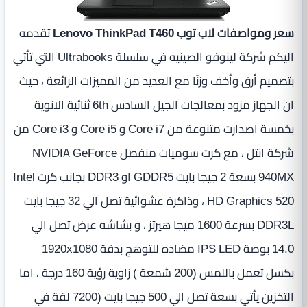
سعر ومواصفات لاب توب Lenovo ThinkPad T460
تقدمه
اليكم شركة لينوفو الصينيه في سلسلة Ultrabooks التي تأتي
بتصميم أرق وأخف وزنًا مع العديد من المميزات الرائعة ، حيث
ان الجهاز مزود بمعالجات الجيل السادس 6th ثنائية الانوية
بخمسة اصدارت متنوعة من Core i7 و Core i5 و Core i3 من
شركة انتل ، مع كرت سوميات منفصل NVIDIA GeForce
940MX بسعة ‏2 جيجا بايت GDDR5 او DDR3 بجانب كرت Intel
HD Graphics 520 ، وذاكرة عشوائية تصل الي 32 جيجا بايت
DDR3L بسرعة 1600 ميجا هيرتز ، و بشاشه عرض تصل الي
بكسل تعمل باللمس (200 شمعة ) زاوية رؤية 160 درجة ، اما
التخزين يأتي بسعة تصل الي 500 جيجا بايت ‏(‏7200 لفة في