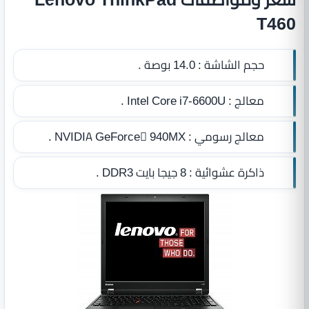
T460
حجم الشاشة :
14.0 بوصة .
معالج :
Intel Core i7-6600U .
معالج رسومي :
NVIDIA GeForce 940MX .
ذاكرة عشوائية :
8 جيجا بايت DDR3
.