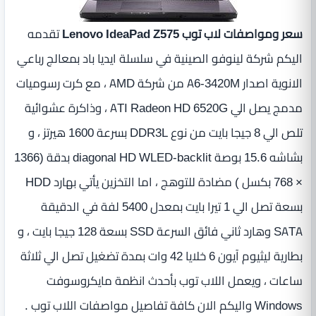
سعر ومواصفات لاب توب Lenovo IdeaPad Z575
تقدمه
اليكم شركة لينوفو الصينية في سلسلة ايديا باد بمعالج رباعي
الانوية اصدار A6-3420M من شركة AMD ‏، مع كرت رسوميات
مدمج يصل الي ATI Radeon HD 6520G ، وذاكرة عشوائية
تلص الي 8 جيجا بايت من نوع DDR3L بسرعة 1600 هيرتز ، و
بشاشه ‏15.6 بوصة‏‏ diagonal HD WLED-backlit بدقة ‏(‏1366
× 768‏ بكسل )‏ مضادة للتوهج ، اما التخزين يأتي بهارد HDD
بسعة تصل الي 1 تيرا بايت بمعدل 5400 لفة في الدقيقة
SATA وهارد ثاني فائق السرعة SSD بسعة 128 جيجا بايت ، و
بطارية ليثيوم آيون 6 خلايا 42 وات بمدة تضغيل تصل الي ثلاثة
ساعات ، ويعمل اللاب توب بأحدث انظمة مايكروسوفت
Windows واليكم الان كافة تفاصيل مواصفات اللاب توب .