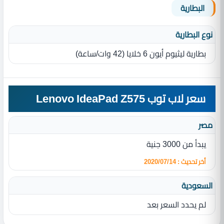
البطارية
نوع البطارية‏
بطارية ليثيوم أيون 6 خلايا ‏(42 وات/ساعة‏)‏
سعر لاب توب Lenovo IdeaPad Z575
مصر
يبدأ من 3000 جنية
أخر تحديث : 2020/07/14
السعودية
لم يحدد السعر بعد