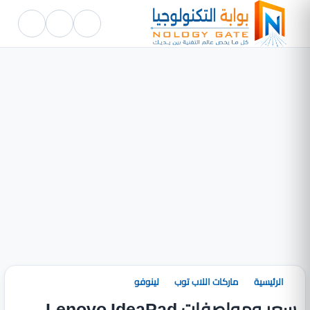
الرئيسية
ماركات اللاب توب
لينوفو
سعر ومواصفات Lenovo IdeaPad