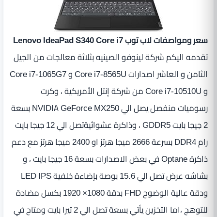
سعر ومواصفات لاب توب Lenovo IdeaPad S340 Core i7
تقدمه اليكم شركة لينوفو الصينيه بثلاثة معالجات من الجيل
الثامن و العاشر اصدارات Core i7-8565U و Core i7-1065G7
و Core i7-10510U من شركة إنتل الأمريكية ، وكرت
رسوميات منفصل يصل الي NVIDIA GeForce MX250 بسعة
2 جيجا بايت GDDR5 ، وذاكرة عشوائيةتصل الي 12 جيجا بايت
رام DDR4 بسرعة 2666 ميجا هرتز او 2400 ميجا هرتز مع دعم
ذاكرة Optane في بعض الاصدارات بسعة 16 جيجا بايت ، و
بشاشه عرض تصل الي 15.6 بوصة بإضاءة خلفية LED IPS
ودقة عالية الوضوح FHD بدقة 1080× 1920 بكسل مضادة
للتوهج ،اما التخزين يأتي بسعة تصل الي 2 تيرا بايت ومتاح في