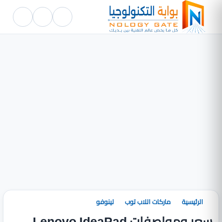
الرئيسية
ماركات اللاب توب
لينوفو
سعر ومواصفات Lenovo IdeaPad