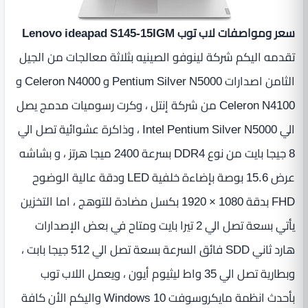
سعر ومواصفات لاب توب Lenovo ideapad S145-15IGM
تقدمه اليكم شركة لينوفو الصينيه بثلاثة معالجات من الجيل
الثامن اصدارات Pentium Silver N5000 و Celeron N4000 و
Celeron N4100 من شركة إنتل ، وكرت رسوميات مدمج يصل
الي Intel Pentium Silver N5000 ، وذاكرة عشوائية تصل الي
8 جيجا بايت من نوع DDR4 بسرعة 2400 ميجا هرتز ، و بشاشه
عرض 15.6 بوصة بإضاءة خلفية LED ودقة عالية الوضوح
FHD بدقة 1080 × 1920 بكسل مضادة للتوهج ، اما التخزين
يأتي بسعة تصل الي 2 تيرا بايت ومتاح في بعض الإصدارات
هارد ثاني SDD فائق السرعة بسعة تصل الي 512 جيجا بابت ،
وبطارية تصل الي 35 واط ليثيوم أيون ، ويعمل اللاب توب
بأحدث انظمة مايكروسوفت Windows 10 واليكم الأن كافة