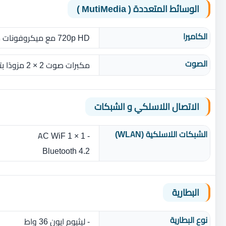
الوسائط المتعددة ( MutiMedia )
الكاميرا
720p HD مع ميكروفونات مزدوجة
الصوت
مكبرات صوت 2 × 2 مزودًا بتقنية HD Dolby Audio
الاتصال اللاسلكي و الشبكات
الشبكات اللاسلكية (WLAN)
- 1 × 1 AC WiF
Bluetooth 4.2
البطارية
نوع البطارية‏
- ليثيوم ايون 36 واط