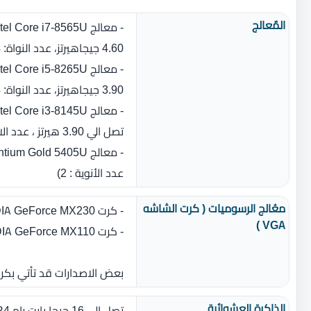
المٌعالج
4.60 جيجاهيرتز، عدد النواة‏:‏ 4‏)‏
3.90 جيجاهيرتز، عدد النواة‏:‏ 4‏)‏
تصل الي 3.90 هيرتز ، عدد الانوية : 2 )
عدد الأنوية : 2)
معُالج الرسوميات ( كرت الشاشه
- كرت NVIDIA GeForce MX230 بسعة 2 جيجا بايت GDDR5
VGA )
- كرت NVIDIA GeForce MX110 بسعة 2 جيجا بايت GDDR5
بعض الاصدارات قد تأتي بكر
الذاكرة العشوائية
تصل الي 16 جيجا بايت رام DDR4 بسرعة 2400 ميجا هرتز او 2133 ميجا هرتز