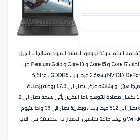
قدمه اليكم شركة لينوفو الصينيه المزود بمعالجات الجيل
الثامن من شركة إنتل الأمريكية ، حيث يأتي بالعديد من المعالجات Core i7 و Core i5 و Core i3 و Pentium Gold من
الجيل الثامن ، و كرت رسوميات منفصل يصل الي NVIDIA GeForce MX230 بسعة 2 جيجا بايت GDDR5 ، وذاكرة
عشوائية تصل الي 16 جيجا بايت من نوع DDR4 بسرعة 2400 ميجا هرتز ، و بشاشه عرض تصل الي 17.3 بوصة بإضاءة
خلفية LED IPS ودقة عالية الوضوح FHD بدقة 1080× 1920 بكسل مضادة للتوهج ،اما التخزين يأتي بسعة تصل الي 2
تيرا بايت ومتاح ايضا هارد تخزين ثاني SDD فائق السرعة بسعة تصل الي 512 جيجا بابت ، وبطارية تصل الي 36 واط ليثيوم
أيون ، ويعمل اللاب توب بأحدث انظمة مايكروسوفت Windows 10 واليكم كافة تفاصيل الإصدارات المختلفة من اللاب