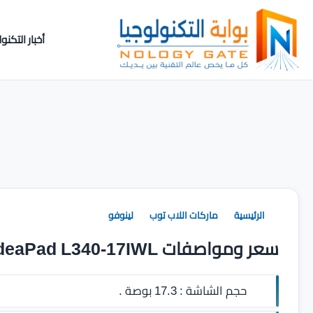
أخبار التكنول
الرئيسية
ماركات اللاب توب
لينوفو
سعر ومواصفات Lenovo IdeaPad L340-17IWL
حجم الشاشة :
17.3 بوصة .