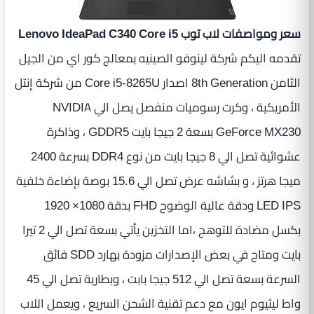
سعر ومواصفات لاب توب Lenovo IdeaPad C340 Core i5
تقدمه اليكم شركة لينوفو الصينيه بمعالج كور اي من الجيل
الثامن 8th Generation اصدار Core i5-8265U من شركة إنتل
الأمريكية ، وكرت رسوميات منفصل يصل الي NVIDIA
GeForce MX230 بسعة 2 جيجا بايت GDDR5 ، وذاكرة
عشوائية تصل الي 8 جيجا بايت من نوع DDR4 بسرعة 2400
ميجا هرتز ، و بشاشه عرض تصل الي 15.6 بوصة بإضاءة خلفية
LED IPS ودقة عالية الوضوح FHD بدقة 1080× 1920
بكسل مضادة للتوهج ،اما التخزين يأتي بسعة تصل الي 2 تيرا
بايت ومتاح في بعض الإصدارات مزودة بهارد SDD فائق
السرعة بسعة تصل الي 512 جيجا بابت ، وبطارية تصل الي 45
واط ليثيوم ايون مع دعم تقنية الشحن السريع ، ويعمل اللاب