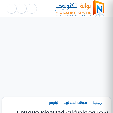
الرئيسية
ماركات اللاب توب
لينوفو
سعر ومواصفات Lenovo IdeaPad