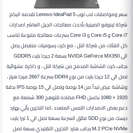
سعر ومواصفات لاب توب Lenovo IdeaPad 5 تقدمه اليكم
شركة لينوفو الصينية بأحدث معالجات الجيل العاشر اصدارات
Core i7 و Core i5 و Core i3 بسرعات معالجة متنوعة تناسب
كل الفئات من شركة انتل ، مع كرت رسوميات منفصل يصل
الي NVIDA GeForce MX350 بسعة 2 جيجا بايت GDDR5
بجانب كرت الشاشة المدمج من شركة انتل ، و ذاكرة عشوائية
تصل الي 12 جيجا بايت من نوع DDR4 بسرعة 2667 ميجا هرتز ،
وشاشة عرض تبدأ من 14 بوصة وتصل الي 15 بوصة IPS بدقة
1920 × 1080 بكسل FHD مضاده للتوهج 300 شمعة مع
دعم بعض الاصدارات اللمس المتعدد ،اما التخزين يأتي بهارد
ديسك من نوع SDD فائق السرعة بسعة تصل الي 1 تيرا بايت
M.2 PCIe NVMe بجانب هارد التخزين التقليدي بسعة تصل