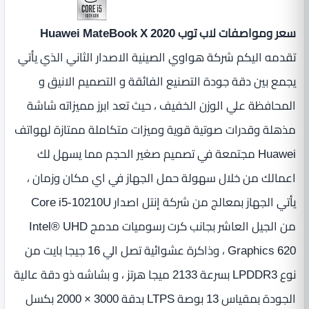
سعر ومواصفات لاب توب Huawei MateBook X 2020
تقدمه اليكم شركة هواوي الصينية الاصدار الثاني الذي يأتي
يجمع بين دقة جودة التصنيع الفائقة و التصميم الانيق و
المحافظة علي الوزن الخفيف ، حيث تعد ابرز مميزاته شاشة
مذهلة وقدرات صوتية قوية وميزات متكاملة ممتازة لهواتف
Huawei مجتمعة في تصميم صغير الحجم مما يسهل لك
اعمالك من خلال سهولة حمل الجهاز في اي مكان وزمان ،
يأتي الجهاز بمعالج من شركة إنتل اصدار Core i5-10210U
من الجيل العاشر بجانب كرت رسوميات مدمج Intel® UHD
Graphics 620 ، وذاكرة عشوائية تصل الي 16 جيجا بايت من
نوع LPDDR3 بسرعة 2133 ميجا هرتز ، و بشاشه ذو دقة عالية
الجودة بمقياس 13 بوصة LTPS بدقة 3000 × 2000 بكسل