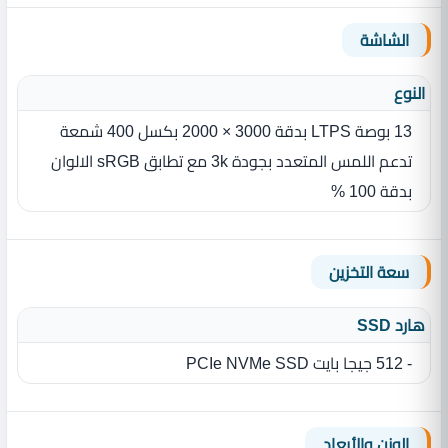
الشاشة
النوع
13 بوصة LTPS بدقة 3000 × 2000 بكسل 400 شمعة
تدعم اللمس المتعدد بجودة 3k مع تطابق sRGB الالوان
بدقة 100 %
سعة التخزين
هارد SSD
- 512 جيجا بايت PCIe NVMe SSD
الوزن والأبعاد