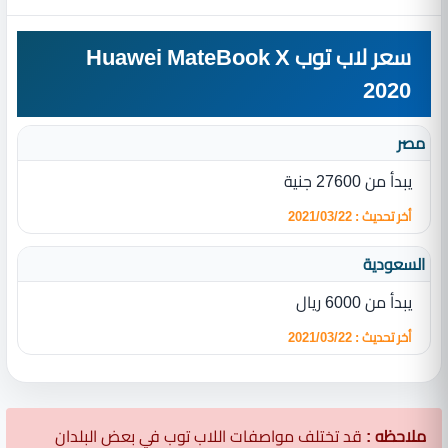
سعر لاب توب Huawei MateBook X
2020
مصر
يبدأ من 27600 جنية
أخر تحديث : 2021/03/22
السعودية
يبدأ من 6000 ريال
أخر تحديث : 2021/03/22
ملاحظه :
قد تختلف مواصفات اللاب توب في بعض البلدان