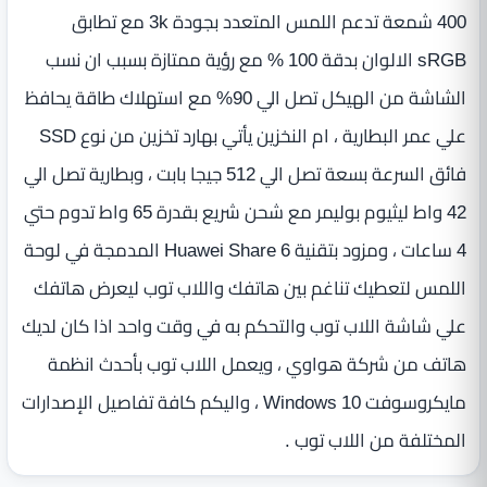
400 شمعة تدعم اللمس المتعدد بجودة 3k مع تطابق
sRGB الالوان بدقة 100 % مع رؤية ممتازة بسبب ان نسب
الشاشة من الهيكل تصل الي 90% مع استهلاك طاقة يحافظ
علي عمر البطارية ، ام النخزين يأتي بهارد تخزين من نوع SSD
فائق السرعة بسعة تصل الي 512 جيجا بابت ، وبطارية تصل الي
42 واط ليثيوم بوليمر مع شحن شريع بقدرة 65 واط تدوم حتي
4 ساعات ، ومزود بتقنية Huawei Share 6 المدمجة في لوحة
اللمس لتعطيك تناغم بين هاتفك واللاب توب ليعرض هاتفك
علي شاشة اللاب توب والتحكم به في وقت واحد اذا كان لديك
هاتف من شركة هواوي ، ويعمل اللاب توب بأحدث انظمة
مايكروسوفت Windows 10 ، واليكم كافة تفاصيل الإصدارات
المختلفة من اللاب توب .