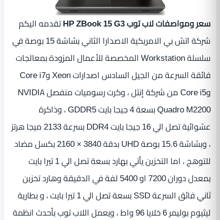
سعر ومواصفات لاب توب HP ZBook 15 G3
تقدمه اليكم
شركة اتش بي الامريكية الاصدارا الثاني بشاشة 15 بوصة في
سلسلة Workstation المخصصة للأعمال المزودة بمعالجات
فائقة السرعة من الجيل السادس اصدارات Xeon وCore i7
وCore i5 من شركة إنتل ، وكرت رسوميات منفصل NVIDIA
Quadro M2200 بسعة 4 جيجا بايت GDDR5 ، وذاكرة
عشوائية تصل الي 16 جيجا بايت DDR4 بسرعة 2133 ميجا هرتز
، وبشاشة 15.6 بوصة UHD بدقة 3840 × 2160 بكسل مضاد
للتوهج ، اما التخزين يأتي بهارد بسعة تصل الي 1 تيرا بايت
بمعدل دوران 7200 او 5400 لفة في الدقيقة وهارد تخزين
ثاني فائق السرعة SSD بسعة تصل الي 1 تيرا بايت ، و بطارية
ليثيوم بوليمر 6 خلايا 96 واط ، ويعمل اللاب توب بأحدث انظمة