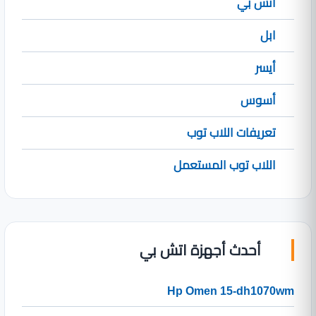
اتش بي
ابل
أيسر
أسوس
تعريفات اللاب توب
اللاب توب المستعمل
أحدث أجهزة اتش بي
Hp Omen 15-dh1070wm