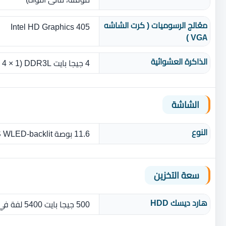
معُالج الرسوميات ( كرت الشاشه
Intel HD Graphics 405
VGA )
الذاكرة العشوائية
4 جيجا بايت DDR3L‎ ‏(‏1 × 4 GB‏) بسرعة 1600 ميجا هرتز SDRAM ‏
الشاشة
النوع
11.6 بوصة IPS WLED-backlit مع دعم اللمس المتعدد‏ ‏بدقة 1366 × 768 بكسل
سعة التخزين
هارد ديسك HDD
500 جيجا بايت 5400 لفة في الدقيقة SATA