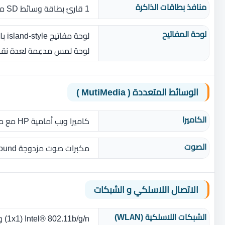
منافذ بطاقات الذاكرة
1 قارئ بطاقة وسائط SD متعدد التنسيقات
لوحة المفاتيح
لوحة مفاتيح island‎-style بالحجم الكامل مع لوحة مفاتيح رقمية
لوحة لمس مدعِمة لعدة نق
الوسائط المتعددة ( MutiMedia )
الكاميرا
كاميرا ويب أمامية HP مع ميكروفون رقمي مدمج
الصوت
مكبرات صوت مزدوجة DTS Studio Sound
الاتصال اللاسلكي و الشبكات
الشبكات اللاسلكية (WLAN)
Intel® 802.11b/g/n ‏(‏1x1‏)‏ واى فاى