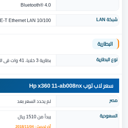
Bluetooth® 4.0
شبكة LAN
10/100 BASE‎-T Ethernet LAN
البطارية
نوع البطارية‏
بطارية 3 خلايا، 41 وات فى الساعة ليثيوم آيون
سعر لاب توب Hp x360 11-ab008nx
مصر
لم يحدد السعر بعد
السعودية
يبدأ من 1510 ريال
أخر تحديث : 2018/11/04