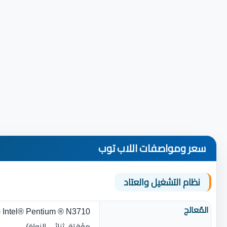
سعر ومواصفات اللاب توب
نظام التشغيل والعتاد
المٌعالج
مؤقتة، ثنائى النواة‏)‏