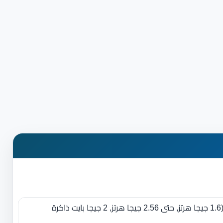
Intel® Pentium ® N3710 ‏(‏1.6 جيجا هرتز‏,‏ حتى 2.56 جيجا هرتز‏,‏ 2 جيجا بايت ذاكرة