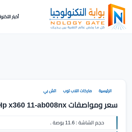
أخبار التكنول
الرئيسية
ماركات اللاب توب
اتش بي
سعر ومواصفات Hp x360 11-ab008nx
حجم الشاشة :
11.6 بوصة .