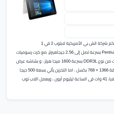
تقدمه اليكم شركة اتش بي الأمريكية لابتوب 2 في 1
المتحول بمعالج ثنائي النواه من شركة انتل اصدار Pentium N3710 بسرعة تصل إلى 2.56 جيجاهيرتز، مع كرت رسوميات
مدمج Intel HD Graphics 405 ، وذاكرة عشوائية 4 جيجا بايت من نوع DDR3L بسرعة 1600 ميجا هرتز ، و بشاشه عرض
11.6 بوصة IPS WLED-backlit مع دعم اللمس المتعدد‏ ‏بدقة 1366 × 768 بكسل ، اما التخزين يأتي بسعة 500 جيجا
بايت 5400 لفة في الدقيقة SATA ، و بطارية ليثيوم آيون 3 خلايا، 41 وات فى الساعة ليثيوم آيون‏ ، ويعمل اللاب توب