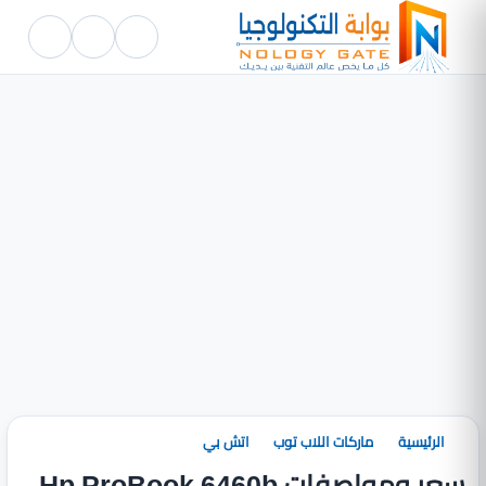
الرئيسية
ماركات اللاب توب
اتش بي
سعر ومواصفات Hp ProBook 6460b