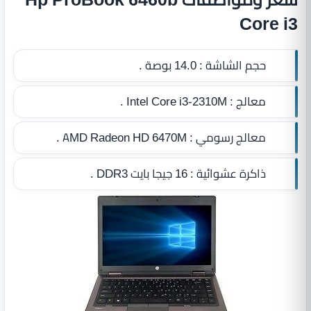
Core i3
حجم الشاشة :
14.0 بوصة .
معالج :
Intel Core i3-2310M .
معالج رسومي :
AMD Radeon HD 6470M .
ذاكرة عشوائية :
16 جيجا بايت DDR3
.