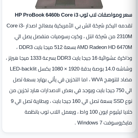
سعر ومواصفات لاب توب HP ProBook 6460b Core i3
تقدمه اليكم شركة اتش بي الأمريكية بمعالج اصدار Core i3-
2310M من شركة انتل ، وكرت رسوميات منفصل يصل الي
AMD Radeon HD 6470M بسعة 512 ميجا بايت DDR3 ،
وذاكرة عشوائية 16 جيجا بايت DDR3 بسرعة 1333 ميجا هيرتز ،
وشاشه 14.0 بوصة بدقة 1920 × 1080 بكسل LED-backlit
مضاد للتوهج WVA ، اما التخزين في يأتي بهارد بسعة تصل
الي 750 جيجا بايت ويوجد في بعض الاصدارات هارد تخزين من
نوع SSD بسعة تصل الي 160 جيجا بايت ، وبطارية تصل الي 9
خلايا ليثيوم ايون 100 واط ، ويعمل اللاب توب بانظمة
مايكروسوفت Windows 7 .