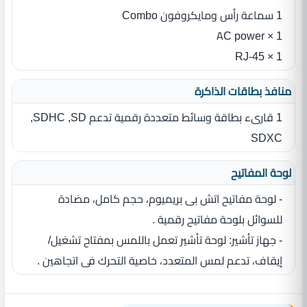
1 سماعة رأس ومايكروفون Combo
1 × AC power
1 × RJ‎-45
منافذ بطاقات الذاكرة
1 قارىء بطاقة وسائط متعددة رقمية تدعم SD‏,‏ SDHC‏,‏
SDXC
لوحة المفاتيح
- لوحة مفاتيح اتش بى بريميوم، حجم كامل، مضادة
للسوائل بلوحة مفاتيح رقمية .
- جهاز تأشير‏:‏ لوحة تأشير تعمل باللمس بمفتاح تشغيل/
إيقاف، تدعم لمس المتعدد، خاصية التحرك فى اتجاهين .