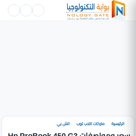
الرئيسية
ماركات اللاب توب
اتش بي
سعر ومواصفات Hp ProBook 450 G3