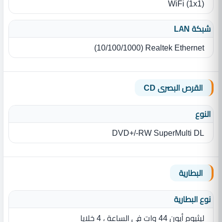
‏(‏1x1‏)‏ WiFi
شبكة LAN
Realtek Ethernet ‏(‏10/100/1000‏)‏
القرص البصرى CD
النوع
DVD+/‎-RW SuperMulti DL
البطارية
نوع البطارية‏
ليثيوم أيون 44 وات فى الساعة ، 4 خلايا