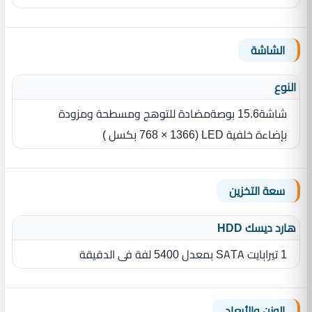
الشاشة
النوع
شاشة15.6 بوصة‏مضادة للتوهج ومسطحة ومزودة
بإضاءة خلفية LED ‏(‏1366 × 768 بكسل ‏)‏
سعة التخزين
هارد ديسك HDD
1 تيرابايت SATA بمعدل 5400 لفة فى الدقيقة
الوزن والأبعاد