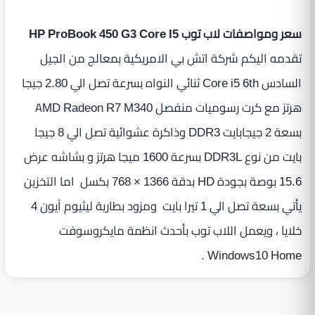
سعر ومواصفات لاب توب HP ProBook 450 G3 Core I5
تقدمه اليكم شركة اتش بي الامريكية بمعالج من الجيل
السادس Core i5 6th ثنائي النواه بسرعة تصل الي 2.80 جيجا
هرتز مع كرت رسوميات منفصل AMD Radeon R7 M340
‏بسعة ‏2 جيجابايت DDR3 وذاكرة عشوائية تصل الي 8 جيجا
بايت من نوع DDR3L بسرعة 1600 ميجا هرتز و بشاشه عرض
15.6 بوصة بجودة HD ‏بدقة 1366 × 768 بكسل اما التخزين
يأتي بسعة تصل الي 1 تيرا بايت ومزود بطارية ليثيوم آيون 4
خلايا ، ويعمل اللاب توب بأحدث انظمة مايكروسوفت
Windows10 Home .