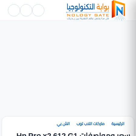
الرئيسية
ماركات اللاب توب
اتش بي
سعر ومواصفات Hp Pro x2 612 G1