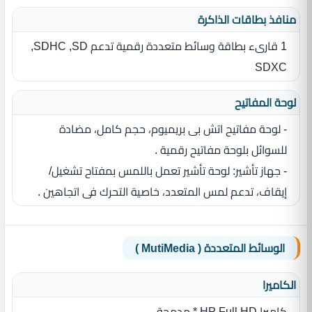
منافذ بطاقات الذاكرة
1 قارىء بطاقة وسائط متعددة رقمية تدعم SD‏,‏ SDHC‏,‏
SDXC
لوحة المفاتيح
- لوحة مفاتيح اتش بى بريميوم، حجم كامل، مضادة
للسوائل بلوحة مفاتيح رقمية .
- جهاز تأشير‏:‏ لوحة تأشير تعمل باللمس بمفتاح تشغيل/
إيقاف، تدعم لمس المتعدد، خاصية التحرك فى اتجاهين .
الوسائط المتعددة ( MutiMedia )
الكاميرا
كاميرا HP Full HD * مدمجة