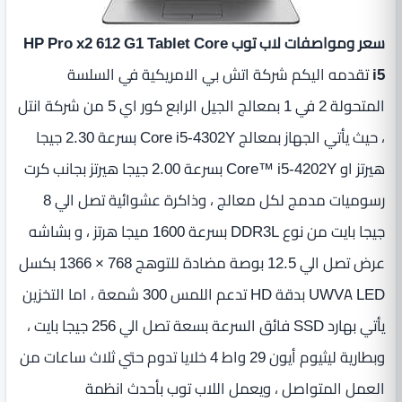
سعر ومواصفات لاب توب HP Pro x2 612 G1 Tablet Core
i5
تقدمه اليكم شركة اتش بي الامريكية في السلسة
المتحولة 2 في 1 بمعالج الجيل الرابع كور اي 5 من شركة انتل
، حيث يأتي الجهاز بمعالج Core i5-4302Y بسرعة 2.30 جيجا
هيرتز او Core™ i5-4202Y بسرعة 2.00 جيجا هيرتز بجانب كرت
رسوميات مدمج لكل معالج ، وذاكرة عشوائية تصل الي 8
جيجا بايت من نوع DDR3L بسرعة 1600 ميجا هرتز ، و بشاشه
عرض تصل الي 12.5 بوصة‏ مضادة للتوهج 768 × 1366 بكسل
UWVA LED ‏‏بدقة HD تدعم اللمس 300 شمعة ، اما التخزين
يأتي بهارد SSD فائق السرعة بسعة تصل الي 256 جيجا بايت ،
وبطارية ليثيوم أيون 29 واط 4 خلايا تدوم حتي ثلاث ساعات من
العمل المتواصل ، ويعمل اللاب توب بأحدث انظمة