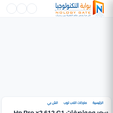
الرئيسية
ماركات اللاب توب
اتش بي
سعر ومواصفات Hp Pro x2 612 G1