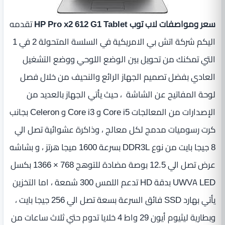
سعر ومواصفات لاب توب HP Pro x2 612 G1 Tablet
تقدمه
اليكم شركة اتش بي الامريكية في السلسة المتحولة 2 في 1
التي تمكنك من تحويل بين الوضع اللوحي ووضع التشغيل
العادي بفضل تصميم الجهاز الرائع والنحيف من خلال فصل
لوحة المفاتيح عن الشاشة ، حيث يأتي الجهاز بالعديد من
الإصدارات من المعالجات Core i5 و Core i3 و Celeron بجانب
كرت رسوميات مدمج لكل معالج ، وذاكرة عشوائية تصل الي
8 جيجا بايت من نوع DDR3L بسرعة 1600 ميجا هرتز ، و بشاشه
عرض تصل الي 12.5 بوصة‏ مضادة للتوهج 768 × 1366 بكسل
UWVA LED ‏‏بدقة HD تدعم اللمس 300 شمعة ، اما التخزين
يأتي بهارد SSD فائق السرعة بسعة تصل الي 256 جيجا بايت ،
وبطارية ليثيوم أيون 29 واط 4 خلايا تدوم حتي ثلاث ساعات من