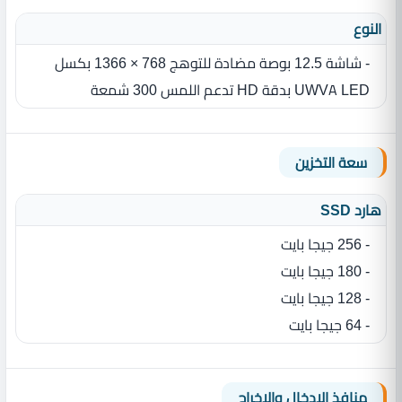
النوع
- شاشة 12.5 بوصة‏ مضادة للتوهج 768 × 1366 بكسل
UWVA LED ‏‏بدقة HD تدعم اللمس 300 شمعة
سعة التخزين
هارد SSD
- 256 جيجا بايت
- 180 جيجا بايت
- 128 جيجا بايت
- 64 جيجا بايت
منافذ الإدخال والإخراج