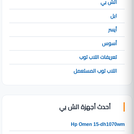
اتش بي
ابل
أيسر
أسوس
تعريفات اللاب توب
اللاب توب المستعمل
أحدث أجهزة اتش بي
Hp Omen 15-dh1070wm