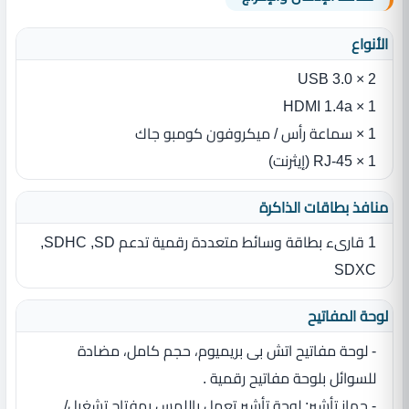
الأنواع
2 × USB 3.0
1 × HDMI 1.4a
1 × سماعة رأس / ميكروفون كومبو جاك
1 × RJ-45 (إيثرنت)
منافذ بطاقات الذاكرة
1 قارىء بطاقة وسائط متعددة رقمية تدعم SD‏,‏ SDHC‏,‏
SDXC
لوحة المفاتيح
- لوحة مفاتيح اتش بى بريميوم، حجم كامل، مضادة
للسوائل بلوحة مفاتيح رقمية .
- جهاز تأشير‏:‏ لوحة تأشير تعمل باللمس بمفتاح تشغيل/