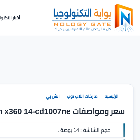
أخبار التكنول
الرئيسية
ماركات اللاب توب
اتش بي
سعر ومواصفات Hp Pavilion x360 14-cd1007ne
حجم الشاشة :
14 بوصة .