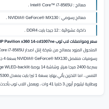
معالج :
Intel® Core™ i7-8565U .
معالج رسومي :
NVIDIA® GeForce® MX130 .
ذاكرة عشوائية :
12 جيجا بايت DDR4‏
.
سعر ومواصفات لاب توب HP Pavilion x360 14-cd1007ne
وبطارية ليثيوم أيون 3 خلايا 41 وات ، ويعمل اللاب توب بأحدث انظمة مايكروسوفت Windows 10 .