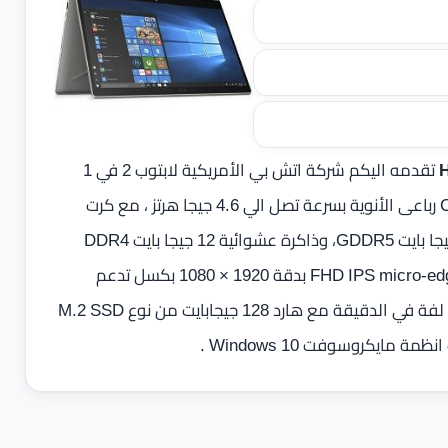
تقدمه اليكم شركة اتش بي الأمريكية لابتوب 2 في 1
المتحول المزود بمعالج من شركة إنتل اصدار Core i7-8565U رباعى الأنوية بسرعة تصل الي 4.6 جيجا هرتز ، مع كرت
رسوميات منفصل NVIDIA® GeForce® MX130 بسعة 4 جيجا بايت GDDR5، وذاكرة عشوائية 12 جيجا بايت DDR4
بسرعة 2400 ميجا هرتز، وشاشة 14 بوصة FHD IPS micro-edge WLED-backlit بدقة 1920 × 1080 بكسل‎‎ تدعم
اللمس ، اما التخزين يأتي بهارد بسعة 1 تيرا بايت بمعدل 5300 لفة في الدقيقة مع هارد 128 جيجابايت من نوع M.2 SSD