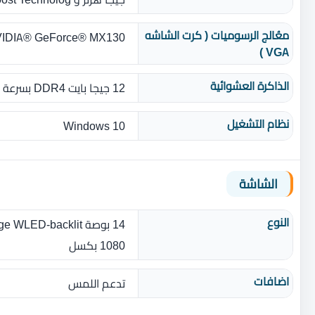
معُالج الرسوميات ( كرت الشاشه
NVIDIA® GeForce® MX130 بسعة 4 جيجا بايت 5
VGA )
الذاكرة العشوائية
12 جيجا بايت DDR4 بسرعة 2400 ميجا هرتز
نظام التشغيل
Windows 10
الشاشة
النوع
1080 بكسل‎
اضافات
تدعم اللمس