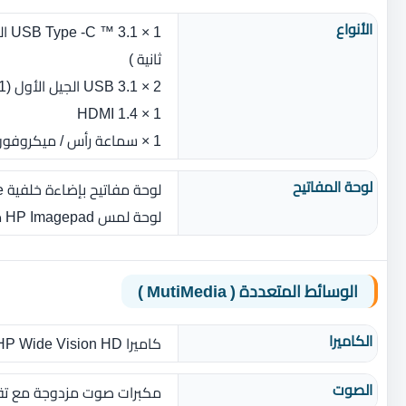
الأنواع
ثانية )
2 × USB 3.1 الجيل الأول (1 HP Sleep والشحن )
1 × HDMI 1.4
1 × سماعة رأس / ميكروفون كومبو جاك
لوحة المفاتيح
لوحة مفاتيح بإضاءة خلفية island‎-style كاملة الحجم
لوحة لمس HP Imagepad مع دعم إيماءات اللمس المتعدد
الوسائط المتعددة ( MutiMedia )
الكاميرا
كاميرا HP Wide Vision HD مع ميكروفون رقمي مدمج ثنائي
الصوت
مكبرات صوت مزدوجة مع تقنيات HP Audio Boost و