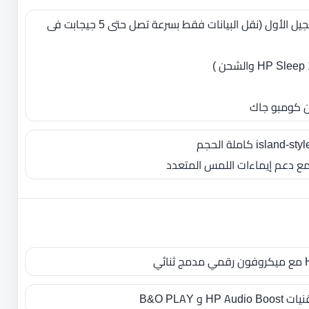
1 × USB Type -C ™ 3.1 الجيل الأول (نقل البيانات فقط بسرعة تصل حتى 5 جيجابت فى
 B&O PLAY