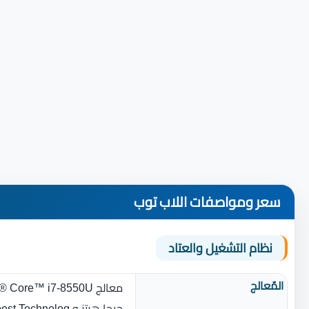
سعر ومواصفات اللاب توب
نظام التشغيل والعتاد
المٌعالج
جيجا هرتز و Intel® Turbo Boost Technolog وذاكرة مؤقتة 8 ميجا بايت)