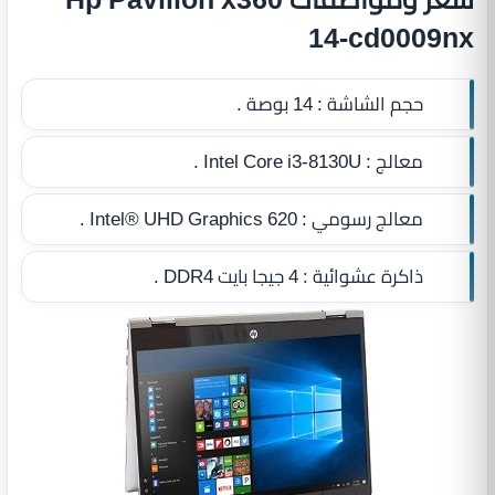
14-cd0009nx
حجم الشاشة :
14 بوصة .
معالج :
Intel Core i3‎-8130U .
معالج رسومي :
Intel® UHD Graphics 620 .
ذاكرة عشوائية :
4 جيجا بايت DDR4‏
.