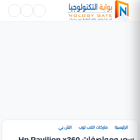
الرئيسية
ماركات اللاب توب
اتش بي
سعر ومواصفات Hp Pavilion x360