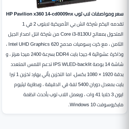
سعر ومواصفات لاب توب HP Pavilion x360 14-cd0009nx
تقدمه اليكم شركة اتش بي الأمريكية ‎لابتوب 2 في 1
المتحول بمعالج Core i3‎-8130U من شركة انتل اصدار الجيل
الثامن ‏، مع كرت رسوميات مدمج Intel UHD Graphics 620 ،
وذاكرة عشوائية 4 جيجا بايت DDR4 بسرعة 2400 ميجا هرتز ، و
شاشة 14 بوصة IPS WLED‎-backlit تدعم اللمس المتعدد
بدقة 1920 × 1080 بكسل‎، اما التخزين يأتي بهارد تخزين 1 تيرا
بايت بمعدل دوران 5400 لفة في الدقيقة ، وبطارية ليثيوم
ايون 3 خلايا 41 وات‏ ، ويعمل اللاب توب بأحدث انظمة
مايكروسوفت Windows 10.