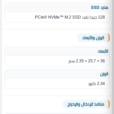
هارد SSD
128 جيجا بايت PCIe® NVMe™ M.2 SSD
الوزن والأبعاد
الأبعاد
36 × 25.7 × 2.35 سم
الوزن
2.34 كليو
منافذ الإدخال والإخراج