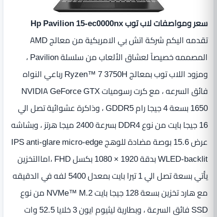
سعر ومواصفات لاب توب Hp Pavilion 15-ec0000nx
تقدمه اليكم شركة اتش بي الامريكية من معالج AMD
المصممه خصيصاً لعشاق الألعاب من سلسلة Pavilion ،
ومزود اللاب توب بمعالج Ryzen™ 7 3750H رباعي النواه
فائق السرعه ، مع كرت رسوميات NVIDIA GeForce GTX
1650 بسعة 4 جيجا رام GDDR5 ، وذاكرة عشوائية تصل الي
16 جيجا بايت من نوع DDR4 بسرعة 2400 ميجا هرتز ، وبشاشه
عرض 15.6 بوصة مضادة للوهج IPS anti-glare micro-edge
WLED-backlit بدقة 1920 × 1080‏ بكسل FHD ،اماالتخزين
يأتي بسعة تصل الي 1 تيرا بايت بمعدل 5400 لفه في الدقيقه
مع هارد تخزين بسعة 128 جيجا بايت NVMe™ M.2 من نوع
SSD فائق السرعة ، وبطارية ليثيوم ايون 3 خلايا 52.5 وات