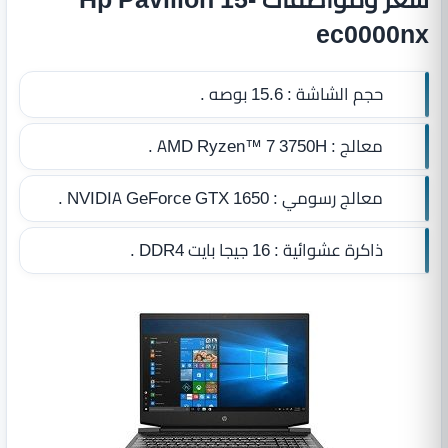
ec0000nx
حجم الشاشة :
15.6 بوصه .
معالج :
AMD Ryzen™ 7 3750H .
معالج رسومي :
NVIDIA GeForce GTX 1650 .
ذاكرة عشوائية :
16 جيجا بايت DDR4‏
.