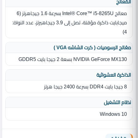
المٌعالج
معالج Intel® Core™ i5-8265U بسرعة 1.6 جيجاهرتز ‏(‏6
ميجابايت ذاكرة مؤقتة، تصل إلى 3.9 جيجاهيرتز، عدد النواة‏:‏
4‏)‏
معُالج الرسوميات ( كرت الشاشه VGA )
NVIDIA GeForce MX130 بسعة 2 جيجا بايت GDDR5
الذاكرة العشوائية
8 جيجا بايت DDR4 بسرعة 2400 جيجا هرتز
نظام التشغيل
Windows 10