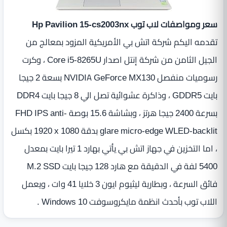
سعر ومواصفات لاب توب Hp Pavilion 15-cs2003nx
تقدمه اليكم شركة اتش بي الأمريكية المزود بمعالج من
الجيل الثامن من شركة إنتل اصدار Core i5-8265U ، وكرت
رسوميات منفصل NVIDIA GeForce MX130 بسعة 2 جيجا
بايت GDDR5 ، وذاكرة عشوائية تصل الي 8 جيجا بايت DDR4
بسرعة 2400 جيجا هرتز ، وبشاشة 15.6 بوصة FHD IPS anti-
glare micro-edge WLED-backlit بدقة ‎1920 x 1080 بكسل
، اما التخزين في جهاز اتش بي يأتي بهارد 1 تيرا بايت بمعدل
5400 لفة في الدقيقة مع هارد 128 جيجا بايت M.2 SSD
فائق السرعة ، وبطارية ليثيوم ايون 3 خلايا 41 وات ، ويعمل
اللاب توب بأحدث انظمة مايكروسوفت Windows 10 .