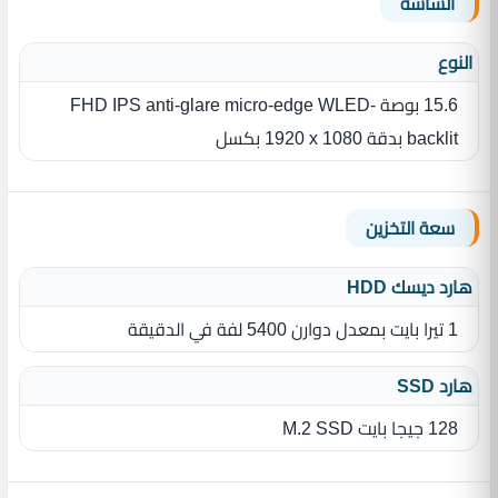
الشاشة
النوع
15.6 بوصة FHD IPS anti-glare micro-edge WLED-
backlit بدقة ‎1920 x 1080 بكسل
سعة التخزين
هارد ديسك HDD
1 تيرا بايت بمعدل دوارن 5400 لفة في الدقيقة
هارد SSD
128 جيجا بايت M.2 SSD