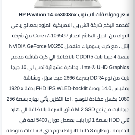
سعر ومواصفات لاب توب HP Pavilion 14-ce3003nx
تقدمه اليكم شركة اتش بي الامريكية المزود بمعالج رباعي
النواه من الجيل العاشر اصدار Core i7-1065G7 من شركة
إنتل ، مع كرت رسوميات منفصل NVIDIA GeForce MX250
بسعة 4 جيجا بايت GDDR5 بالاضافة الي كرت شاشة مدمج
Intel® UHD Graphics ، وذاكرة عشوائية تصل الي 16 جيجا
بايت من نوع DDR4 بسرعة 2666 ميجا هرتز ، وبشاشة
بمقياس 14.0 بوصة FHD IPS WLED-backlit بدقة ‎1920 x
1080 بكسل مضادة للوهج ، اما التخزين يأتي بهارد بسعة ‎256
جيجابايت من نوع M.2 SSD فائق السرعة بالاضافة الي هارد
ثاني HDD بسعة 1 تيرا بايت بمعدل دوران 5400‏ لفة في
الدقيقة ، وبطارية 3 خلايا 41 واط تدوم حتي 3 ساعات متوصلة