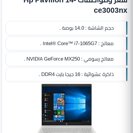
ce3003nx
حجم الشاشة :
14.0 بوصة .
معالج :
Intel® Core™ i7-1065G7 .
معالج رسومي :
NVIDIA GeForce MX250 .
ذاكرة عشوائية :
16 جيجا بايت DDR4
.