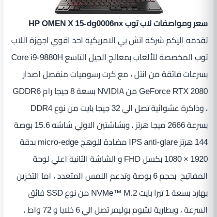
سعر ومواصفات لاب توب HP OMEN X 15-dg0006nx
تقدمه اليكم شركة اتش بي الامريكية احد اقوي اجهزة اللاب
توب المخصصة للألعاب بمعالج الجيل التاسع Core i9-9880H
بسرعات فائقة من انتل ، مع كرت رسوميات منفصل اصدار
GeForce RTX 2080 من NVIDIA بسعة 8 جيجا رام GDDR6
، وذاكرة عشوائية تصل الي 32 جيجا بايت من نوع DDR4
بسرعة 2666 ميجا هرتز ، وبشاشتين الاولي شاشه 15.6 بوصة
144 هرتز IPS anti-glare مضادة للوهج micro-edge بدقة
1920 × 1080 بكسل FHD و الشاشة الثانية اعلي لوحة
المفاتيح بحجم 6 بوصة وتدعم اللمس المتعدد ، اما التخزين
بهارد بسعة 1 تيرا بايت NVMe™ M.2 من نوع SSD فائق
السرعة ، وبطارية ليثيوم بوليمر تصل الي 6 خلايا و 72 واط ،