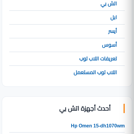
اتش بي
ابل
أيسر
أسوس
تعريفات اللاب توب
اللاب توب المستعمل
أحدث أجهزة اتش بي
Hp Omen 15-dh1070wm