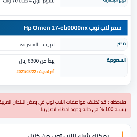
ليثيوم ايون 4 خلايا 70 وات
سعر لاب توب Hp Omen 17-cb0000nx
مصر
لم يحدد السعر بعد
السعودية
يبدأ من 8300 ريال
أخر تحديث : 2021/03/22
ملاحظه :
قد تختلف مواصفات اللاب توب في بعض البلدان العربية
بنسبة 100 % في حالة وجود اخطاء اتصل بنا.
يمكنك شراء اللاب توب من خلال