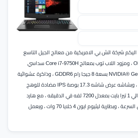
اليكم شركة اتش بي الامريكية من معالج الجيل التاسع
الجديدة المصممه خصيصاً لعشاق الألعاب من سلسلة OMEN ، ومزود اللاب توب بمعالج Core i7-9750H سداسي
GDDR6
، وذاكرة عشوائية
تصل الي 16 جيجا بايت من نوع DDR4 بسرعة 2666 ميجا هرتز ، وبشاشه عرض شاشه 17.3 بوصة IPS مضادة للوهج
بدقة 1920 × 1080‏ بكسل FHD ،اماالتخزين يأتي بسعة تصل الي 1 تيرا بايت بمعدل 7200 لفه في الدقيقه ، مع هارد
تخزين بسعة 512 جيجا بايت NVMe™ M.2 من نوع SSD فائق السرعة ، وبطارية ليثيوم ايون 4 خلايا 70 وات ، ويعمل