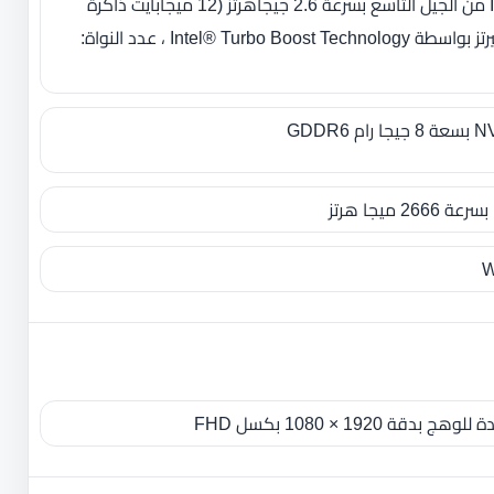
معالج Intel Core i7-9750H من الجيل التاسع بسرعة 2.6 جيجاهرتز ‏(‏12 ميجابايت ذاكرة
مؤقتة، تصل إلى 4.5 جيجاهيرتز بواسطة Intel® Turbo Boost Technology ، عدد النواة‏:‏
GDDR
W