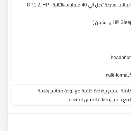
1 × Thunderbolt™ 3 (نقل البيانات بسرعة تصل الي 40 جيجابايت/الثانية ، DP1.2, HP
املة الحجم بإضاءة خلفية مع لوحة مفاتيح رقمية