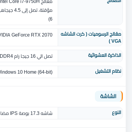
المٌعالج
6‏)‏
معُالج الرسوميات ( كرت الشاشه
NVIDIA GeForce RTX 2070 بسعة 8 جيجا رام 6
VGA )
الذاكرة العشوائية
تصل الي 16 جيجا رام DDR4 بسرعة 2666 ميجا هرتز
نظام التشغيل
indows 10 Home (64-bit)
الشاشة
النوع
شاشه 17.3 بوصة IPS مضادة للوهج بدقة 1920 × 1080‏ بكسل FHD