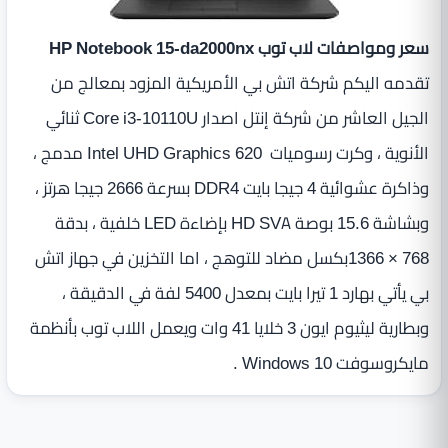
سعر ومواصفات لاب توب HP Notebook 15-da2000nx
تقدمه اليكم شركة اتش بي الأمريكية المزود بمعالج من
الجيل العاشر من شركة إنتل اصدار Core i3-10110U ثنائي
الأنوية ، وكرت رسوميات Intel UHD Graphics 620 مدمج ،
وذاكرة عشوائية 4 جيجا بايت DDR4 بسرعة 2666 جيجا هرتز ،
وبشاشة 15.6 بوصة HD SVA بإضاءة LED‏ خلفية ، بدقة
‎1366 × 768بكسل مضاد للتوهج ، اما التخزين في جهاز اتش
بي يأتي بهارد 1 تيرا بايت بمعدل 5400 لفة في الدقيقة ،
وبطارية ليثيوم ايون 3 خلايا 41 وات ويعمل اللاب توب بأنظمة
مايكروسوفت Windows 10 .