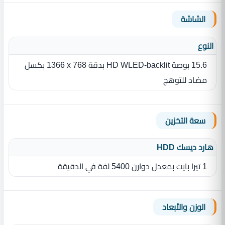
الشاشة
النوع
15.6 بوصة HD WLED-backlit بدقة ‎1366 x 768 بكسل
مضاد للتوهج
سعة التخزين
هارد ديسك HDD
1 تيرا بايت بمعدل دوارن 5400 لفة في الدقيقة
الوزن والأبعاد