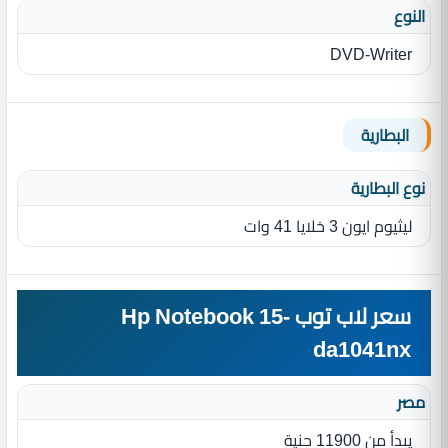
النوع
DVD-Writer
البطارية
نوع البطارية‏
ليثيوم ايون 3 خلايا 41 وات
سعر لاب توب Hp Notebook 15-
da1041nx
مصر
يبدأ من 11900 جنية