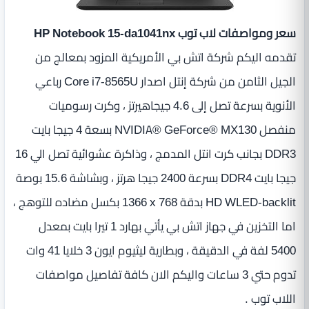
سعر ومواصفات لاب توب HP Notebook 15-da1041nx
تقدمه اليكم شركة اتش بي الأمريكية المزود بمعالج من
الجيل الثامن من شركة إنتل اصدار Core i7‎-8565U رباعي
الأنوية بسرعة تصل إلى 4.6 جيجاهيرتز ، وكرت رسوميات
منفصل NVIDIA® GeForce® MX130 بسعة 4 جيجا بايت
DDR3 بجانب كرت انتل المدمج ، وذاكرة عشوائية تصل الي 16
جيجا بايت DDR4 بسرعة 2400 جيجا هرتز ، وبشاشة 15.6 بوصة
HD WLED-backlit بدقة ‎1366 x 768 بكسل مضاده للتوهج ،
اما التخزين في جهاز اتش بي يأتي بهارد 1 تيرا بايت بمعدل
5400 لفة في الدقيقة ، وبطارية ليثيوم ايون 3 خلايا 41 وات
تدوم حتي 3 ساعات واليكم الان كافة تفاصيل مواصفات
اللاب توب .