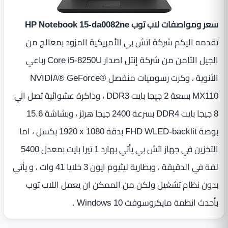
سعر ومواصفات لاب توب HP Notebook 15-da0082ne
تقدمه اليكم شركة اتش بي الأمريكية المزود بمعالج من
الجيل الثامن من شركة إنتل اصدار Core i5-8250U رباعي
الأنوية ، وكرت رسوميات منفصل NVIDIA® GeForce®
MX110 بسعة 2 جيجا بايت DDR3 ، وذاكرة عشوائية تصل الي
8 جيجا بايت DDR4 بسرعة 2400 جيجا هرتز ، وبشاشة 15.6
بوصة FHD WLED-backlit بدقة ‎1920 x 1080 بكسل ، اما
التخزين في جهاز اتش بي يأتي بهارد 1 تيرا بايت بمعدل 5400
لفة في الدقيقة ، وبطارية ليثيوم ايون 3 خلايا 41 وات ، و يأتي
بدون نظام تشغيل ولكن من الممكن ان يعمل اللاب توب
بأحدث انظمة مايكروسوفت Windows 10 .