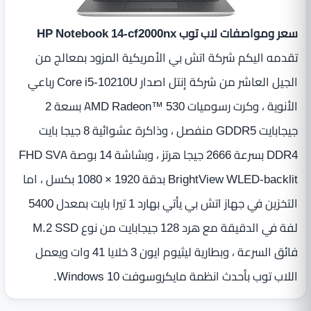
سعر ومواصفات لاب توب HP Notebook 14-cf2000nx
تقدمه اليكم شركة اتش بي الأمريكية المزود بمعالج من
الجيل العاشر من شركة إنتل اصدار Core i5-10210U رباعي
الأنوية ، وكرت رسوميات AMD Radeon™ 530 بسعة 2
جيجابايت GDDR5 منفصل ، وذاكرة عشوائية 8 جيجا بايت
DDR4 بسرعة 2666 جيجا هرتز ، وبشاشة 14 بوصة FHD SVA
BrightView WLED-backlit بدقة 1920 × 1080 بكسل ، اما
التخزين في جهاز اتش بي يأتي بهارد 1 تيرا بايت بمعدل 5400
لفة في الدقيقة مع هرد ‎128 جيجابايت من نوع M.2 SSD
فائق السرعة ، وبطارية ليثيوم ايون 3 خلايا 41 وات ويعمل
اللاب توب بأحدث انظمة مايكروسوفت Windows 10.