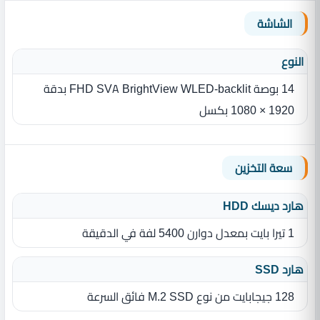
الشاشة
النوع
14 بوصة FHD SVA BrightView WLED-backlit بدقة
1920 × 1080 بكسل
سعة التخزين
هارد ديسك HDD
1 تيرا بايت بمعدل دوارن 5400 لفة في الدقيقة
هارد SSD
‎128 جيجابايت من نوع M.2 SSD فائق السرعة