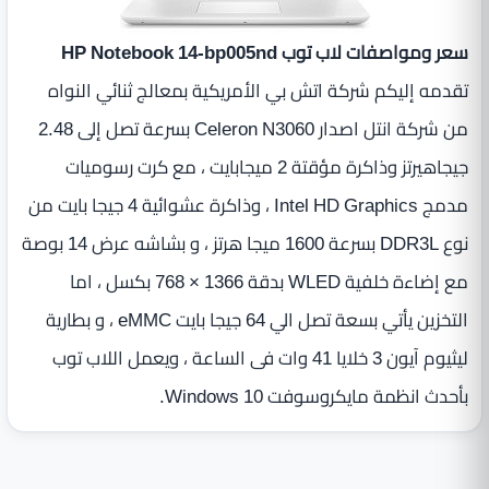
سعر ومواصفات لاب توب HP Notebook 14-bp005nd
تقدمه إليكم شركة اتش بي الأمريكية بمعالج ثنائي النواه
من شركة انتل اصدار Celeron N3060 بسرعة تصل إلى 2.48
جيجاهيرتز ‏وذاكرة مؤقتة 2 ميجابايت ، مع كرت رسوميات
مدمج Intel HD Graphics ، وذاكرة عشوائية 4 جيجا بايت من
نوع DDR3L بسرعة 1600 ميجا هرتز ، و بشاشه عرض ‏14 بوصة
مع إضاءة خلفية WLED ‏بدقة 1366 × 768 بكسل ، اما
التخزين يأتي بسعة تصل الي 64 جيجا بايت eMMC ، و بطارية
ليثيوم آيون 3 خلايا‏ 41 وات فى الساعة ، ويعمل اللاب توب
بأحدث انظمة مايكروسوفت Windows 10.