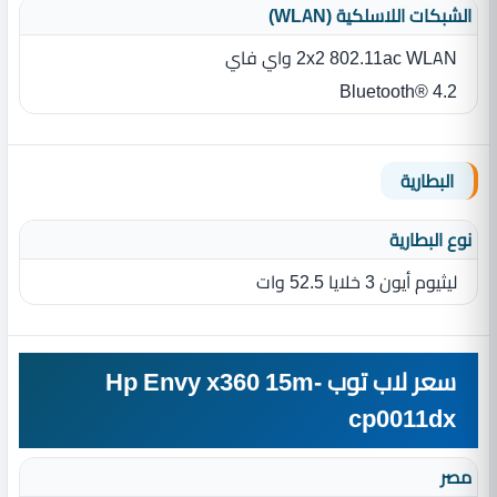
الشبكات اللاسلكية (WLAN)
2x2 802.11ac WLAN واي فاي
Bluetooth® 4.2
البطارية
نوع البطارية‏
ليثيوم أيون 3 خلايا 52.5 وات
سعر لاب توب Hp Envy x360 15m-
cp0011dx
مصر