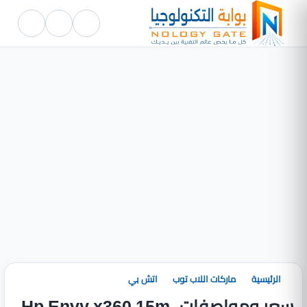
الرئيسية
ماركات اللاب توب
اتش بي
سعر ومواصفات Hp Envy x360 15m-