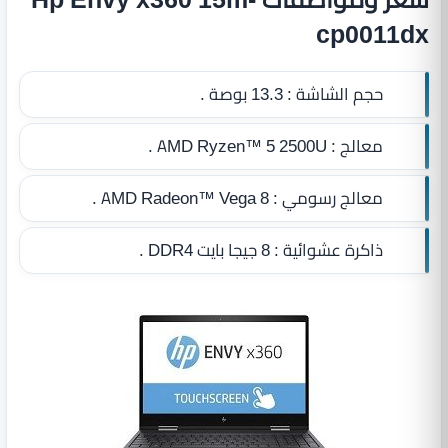
cp0011dx
حجم الشاشة :
13.3 بوصة .
معالج :
AMD Ryzen™ 5 2500U .
معالج رسومي :
AMD Radeon™ Vega 8 .
ذاكرة عشوائية :
8 جيجا بايت DDR4
.