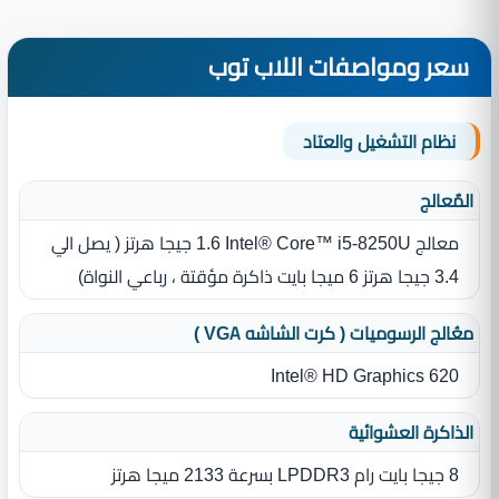
سعر ومواصفات اللاب توب
نظام التشغيل والعتاد
المٌعالج
معالج Intel® Core™ i5-8250U ‏1.6 جيجا هرتز ‏(‏ يصل الي
3.4 جيجا هرتز‏ 6 ميجا بايت ذاكرة مؤقتة ، رباعي النواة‏)‏
معُالج الرسوميات ( كرت الشاشه VGA )
Intel® HD Graphics 620
الذاكرة العشوائية
8 جيجا بايت رام LPDDR3 ‏بسرعة 2133 ميجا هرتز