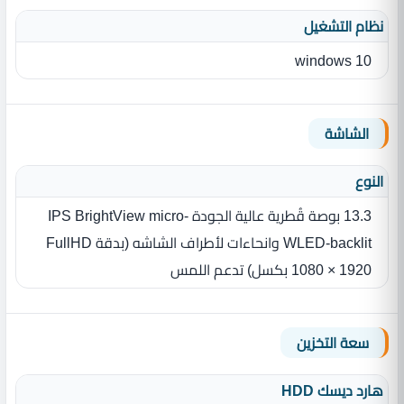
نظام التشغيل
windows 10
الشاشة
النوع
13.3 بوصة‏‏ قُطرية عالية الجودة IPS BrightView micro-
WLED-backlit ‏وانحاءات لأطراف الشاشه (بدقة FullHD
سعة التخزين
هارد ديسك HDD