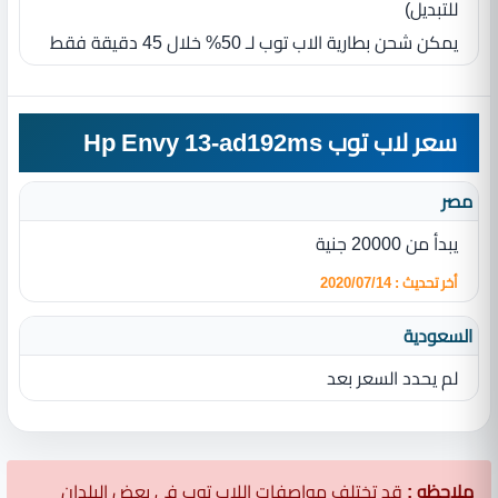
للتبديل‏)‏
يمكن شحن بطارية الاب توب لـ 50% خلال 45 دقيقة فقط
سعر لاب توب Hp Envy 13-ad192ms
مصر
يبدأ من 20000 جنية
أخر تحديث : 2020/07/14
السعودية
لم يحدد السعر بعد
ملاحظه :
قد تختلف مواصفات اللاب توب في بعض البلدان