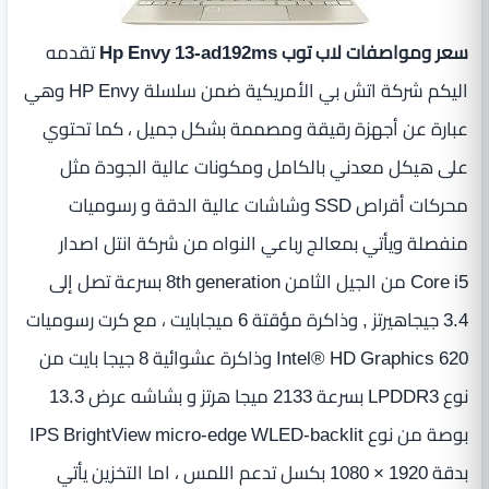
سعر ومواصفات لاب توب Hp Envy 13-ad192ms
تقدمه
اليكم شركة اتش بي الأمريكية ضمن سلسلة HP Envy وهي
عبارة عن أجهزة رقيقة ومصممة بشكل جميل ، كما تحتوي
على هيكل معدني بالكامل ومكونات عالية الجودة مثل
محركات أقراص SSD وشاشات عالية الدقة و رسوميات
منفصلة ويأتي بمعالج رباعي النواه من شركة انتل اصدار
Core i5 من الجيل الثامن 8th generation بسرعة تصل إلى
3.4 جيجاهيرتز ‏, وذاكرة مؤقتة 6 ميجابايت ، مع كرت رسوميات
Intel® HD Graphics 620 وذاكرة عشوائية 8 جيجا بايت من
نوع LPDDR3 بسرعة 2133 ميجا هرتز و بشاشه عرض ‏13.3
بوصة‏‏ من نوع IPS BrightView micro-edge WLED-backlit
‏بدقة 1920 × 1080 بكسل تدعم اللمس ، اما التخزين يأتي