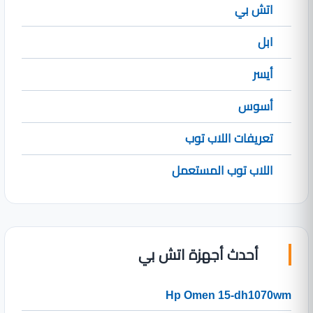
اتش بي
ابل
أيسر
أسوس
تعريفات اللاب توب
اللاب توب المستعمل
أحدث أجهزة اتش بي
Hp Omen 15-dh1070wm