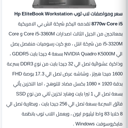
سعر ومواصفات لاب توب Hp EliteBook Workstation
8770w Core i5
تقدمه اليكم شركة اتش بي الامريكية
بمعالجين من الجيل الثالث اصدارات Core i5-3360M و Core
i5-3320M من شركة انتل ، مع كرت رسوميات منفصل يصل
الي NVIDIA Quadro K5000M بسعة 4 جيجا بايت GDDR5 ،
وذاكرة عشوائية تصل الي 32 جيجا بايت من نوع DDR3 بسرعة
1600 ميجا هيرتز ، وشاشه عرض تصل الي 17.3 بوصة FHD
بدقة 1920 × 1080 بكسل مضاد للتوهج ‏، اما التخزين يأتي
بسعة تصل الي 1 تيرا بايت وهارد تخزين ثاني من نوع SSD
فائق السرعة بسعة تصل الي 256 جيجا بايت ، وبطارية تصل الي
8 خلايا 83 واط ليثيوم ايون ، ويعمل اللاب توب بانظمة
مايكروسوفت Windows .