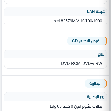
شبكة LAN
Intel 82579M/V 10/100/1000
القرص البصرى CD
النوع
DVD-ROM, DVD+/-RW
البطارية
نوع البطارية‏
بطارية ليثيوم ايون 8 خلايا 83 واط