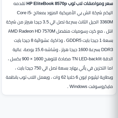
سعر ومواصفات لاب توب HP EliteBook 8570p
تقدمه
اليكم شركة اتش بي الأمريكية المزود بمعالج Core i5-
3360M الجيل الثانث بسرعة تصل الي 3.5 جيجا هيرتز من شركة
انتل ، مع كرت رسوميات منفصل AMD Radeon HD 7570M
بسعة 1 جيجا بايت GDDR5 ، وذاكرة عشوائية 8 جيجا بايت
DDR3 بسرعة 1600 جيجا هرتز ، وشاشه 15.6 بوصة، عالية
الدقة TN LED-backlit مضادة للتوهج 1600 × 900 بكسل ،
اما التخزين في يأتي بهارد بسعة تصل الي 750 جيجا بايت ،
وبطارية ليثيوم ايون 6 خلايا 62 وات ، ويعمل اللاب توب بانظمة
مايكروسوفت Windows .