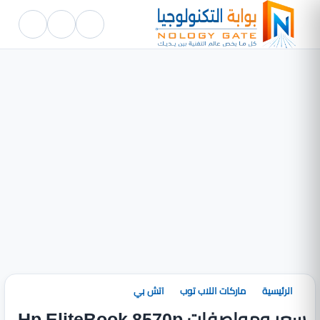
الرئيسية
ماركات اللاب توب
اتش بي
سعر ومواصفات Hp EliteBook 8570p