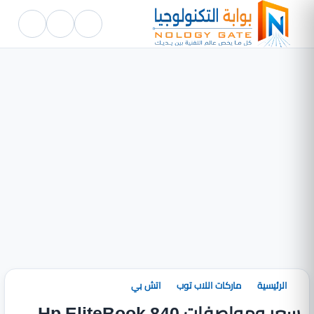
الرئيسية
ماركات اللاب توب
اتش بي
سعر ومواصفات Hp EliteBook 840