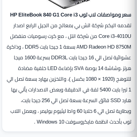
سعر ومواصفات لاب توب HP EliteBook 840 G1 Core i3
تقدمه اليكم شركة اتش بي بمعالج من الجيل الرابع اصدار
Core i3-4010U من شركة انتل ، مع كرت رسوميات منفضل
AMD Radeon HD 8750M بسعة 1 جيجا بايت DDR5 ، وذاكرة
عشوائية تصل الي 16 جيجا بايت DDR3L بسرعة 1600 ميجا
هرتز ،وشاشة 14‏ بوصة SVA‏ بإضاءة LED‏ خلفية مضادة
للتوهج (1920‏ ‏×‏ 1080 بكسل ‏)، والتخزين بهارد بسعة تصل الي
1 تيرا بايت 5400 لفة في الدقيقة وبعض الاصدارات يأتي بها
هارد SSD فائق السرعة بسعة تصل الي 256 جيجا بايت،
وبطارية تصل الي 6‏ خلايا ‏60 واط ليثيوم بوليمر ، ويعمل اللاب
توب بأحدث انظمة مايكروسوفت Windows 10 .