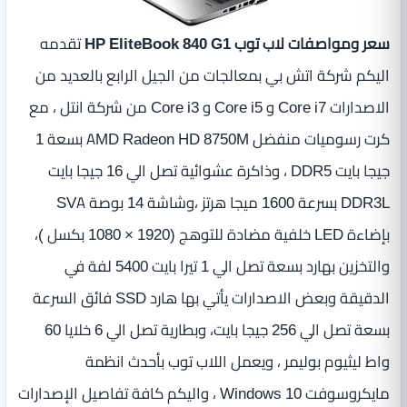
سعر ومواصفات لاب توب HP EliteBook 840 G1
تقدمه
اليكم شركة اتش بي بمعالجات من الجيل الرابع بالعديد من
الاصدارات Core i7 و Core i5 و Core i3 من شركة انتل ، مع
كرت رسوميات منفضل AMD Radeon HD 8750M بسعة 1
جيجا بايت DDR5 ، وذاكرة عشوائية تصل الي 16 جيجا بايت
بإضاءة LED‏ خلفية مضادة للتوهج (1920‏ ‏×‏ 1080 بكسل ‏)،
والتخزين بهارد بسعة تصل الي 1 تيرا بايت 5400 لفة في
الدقيقة وبعض الاصدارات يأتي بها هارد SSD فائق السرعة
بسعة تصل الي 256 جيجا بايت، وبطارية تصل الي 6‏ خلايا ‏60
واط ليثيوم بوليمر ، ويعمل اللاب توب بأحدث انظمة
مايكروسوفت Windows 10 ، واليكم كافة تفاصيل الإصدارات