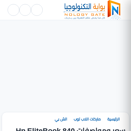
الرئيسية
ماركات اللاب توب
اتش بي
سعر ومواصفات Hp EliteBook 840