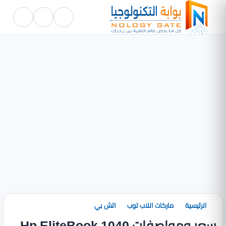
الرئيسية
ماركات اللاب توب
اتش بي
سعر ومواصفات Hp EliteBook 1040