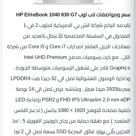
سعر ومواصفات لاب توب HP EliteBook 1040 830 G7
تقدمه اليكم شركة اتش بي الامريكية لابتوب 2 في 1
المتحول في السلسلة المخصصة للأعمال بالعديد من
معالجات الجيل العاشر اصدارات Core i7 و Core i5 من شركة
انتل ، مع كرت رسوميات مدمج Intel UHD Premium
Graphics قادر علي تشغيل الرسوميات متوسطة الجودة ،
وذاكرة الوصول العشوائية تصل الي 32 جيجا بايت LPDDR4
بسرعة2933 ميجا هيرتز ، وشاشه عرض تصل الي 14 بوصة
خلفية مضادة للتوهج 1920‏ ‏×‏ 1080 بكسل ( تدعم اللمس
المتعدد ) مع طبقة حماية من
زجاج كورنينج الغوريلا 5
، اما
التخزين يأتي بهارد فائق السرعة SSD بسعة تصل الي 2 تيرا