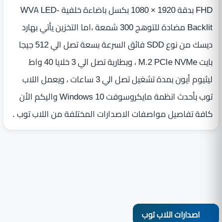
FHD بدقة 1920 × 1080 بكسل باضاءة خلفية WVA LED-
Backlit مضادة للتوهج 300 شمعة ،اما التخزين يأتي بهارد
ديسك من نوع SDD فائق السرعة بسعة تصل الي 512 جيجا
بايت M.2 PCIe NVMe ، وبطارية تصل الي 3 خلايا 40 واط
ليثيوم أيون بمدة تشغيل تصل الي 3 ساعات ، ويعمل اللاب
توب بأحدث انظمة مايكروسوفت Windows 10 واليكم الأن
كافة تفاصيل مواصفات الاصدارات المختلفة من اللاب توب .
اصدارات اللاب توب