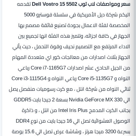
سعر ومواصفات لاب توب Dell Vostro 15 5502
تقدمه
اليكم شركة ديل الأمريكية في سلسلة فوسترو 5000
المخصصة لفئة الاعمال بجودة تصنيع فائقة مصمم بها
الجهاز في كافة اجزائه، وتتميز هذه الفئة انها تجميع بين
الاداء المرتفع مع التصميم نحيف وقوة التحمل ، حيث يأتي
الجهاز بثلاث اصدارات من معالجات كور اي متعددة المهام
من الجيل الحادي عشر اصدارات Core i7-1165G7 رباعي
النواه و Core i5-1135G7 رباعي النواه و Core i3-1115G4
ثنائي النواه من شركة انتل ، مع كرت رسوميات منفصل يصل
الي Nvidia GeForce MX 330 بسعة 2 جيجا بايت GDDR5
بجانب الكرت المدمج Intel Iris Plus من انتل ، و ذاكرة
الوصول العشوائية تصل الي 16 جيجا بايت من نوع DDR4
بسرعة 3200 ميجا هرتز ، وشاشة عرض تصل الي 15.6 بوصة