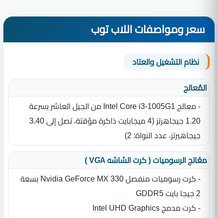
سعر ومواصفات اللاب توب
نظام التشغيل والعتاد
المٌعالج
- معالج Intel Core i3-1005G1 من الجيل العاشر بسرعة
1.20 جيجاهرتز ‏(‏4 ميجابايت ذاكرة مؤقتة، تصل إلى 3.40
جيجاهيرتز، عدد النواة‏:‏ 2‏)‏
معُالج الرسوميات ( كرت الشاشه VGA )
- كرت رسوميات منفصل Nvidia GeForce MX 330 بسعة
2 جيجا بايت GDDR5
- كرت مدمج Intel UHD Graphics