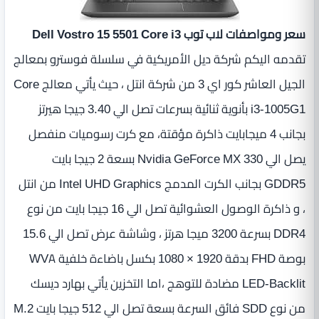
سعر ومواصفات لاب توب Dell Vostro 15 5501 Core i3
تقدمه اليكم شركة ديل الأمريكية في سلسلة فوسترو بمعالج
الجيل العاشر كور اي 3 من شركة انتل ، حيث يأتي معالج Core
i3-1005G1 بأنوية ثنائية بسرعات تصل الي 3.40 جيجا هيرتز
بجانب ‏4 ميجابايت ذاكرة مؤقتة، مع كرت رسوميات منفصل
يصل الي Nvidia GeForce MX 330 بسعة 2 جيجا بايت
GDDR5 بجانب الكرت المدمج Intel UHD Graphics من انتل
، و ذاكرة الوصول العشوائية تصل الي 16 جيجا بايت من نوع
DDR4 بسرعة 3200 ميجا هرتز ، وشاشة عرض تصل الي 15.6
بوصة FHD بدقة 1920 × 1080 بكسل باضاءة خلفية WVA
LED-Backlit مضادة للتوهج ،اما التخزين يأتي بهارد ديسك
من نوع SDD فائق السرعة بسعة تصل الي 512 جيجا بايت M.2