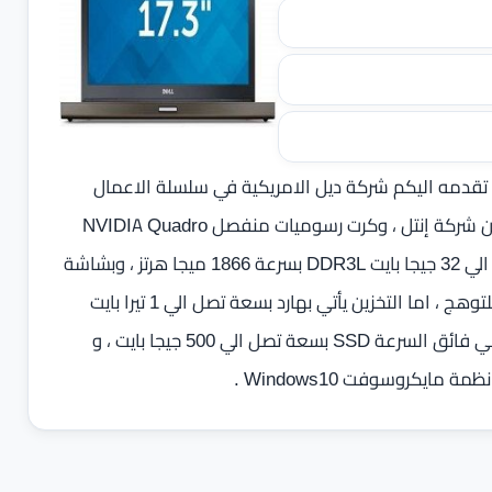
تقدمه اليكم شركة ديل الامريكية في سلسلة الاعمال
Workstation بخمس معالجات اصدار الجيل الرابع Core i7 من شركة إنتل ، وكرت رسوميات منفصل NVIDIA Quadro
K5100M بسعة 8 جيجا بايت GDDR5 ، وذاكرة عشوائية تصل الي 32 جيجا بايت DDR3L بسرعة 1866 ميجا هرتز ، وبشاشة
تصل الي 17.3 بوصة FHD بدقة 1920 × 1080 بكسل مضاد للتوهج ، اما التخزين يأتي بهارد بسعة تصل الي 1 تيرا بايت
بمعدل دوران 7200 او 5400 لفة في الدقيقة وهارد تخزين ثاني فائق السرعة SSD بسعة تصل الي 500 جيجا بايت ، و