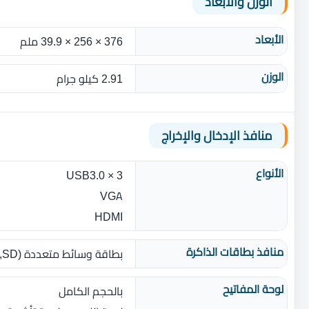
الوزن والأبعاد
الأبعاد
376 × 256 × 39.9 ملم
الوزن
2.91 كيلو جرام
منافذ الإدخال والإخراج
الأنواع
3 × USB3.0
VGA
HDMI
منافذ بطاقات الذاكرة
بطاقة وسائط متعددة ‏(‏SD‏,‏ SDHC‏,‏ SDXC‏)‏
لوحة المفاتيح
بالحجم الكامل