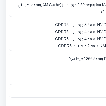
- معالج Intel® Core™ i5-4200M بسرعة 2.50 جيجا هرتز ‏(‏3M Cache ‏,بسرعة تصل الي