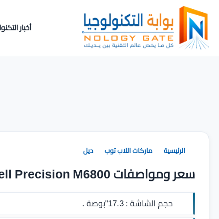
أخبار التكنول
الرئيسية
ماركات اللاب توب
ديل
سعر ومواصفات Dell Precision M6800
حجم الشاشة :
17.3"بوصة .