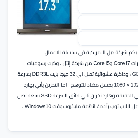
يكم شركة ديل الامريكية في سلسلة الاعمال
Workstation بمعالجات فائقة السرعة من الجيل الرابع اصدارات Core i7 وCore i5 من شركة إنتل ، وكرت رسوميات
منفصل NVIDIA Quadro K5100M بسعة 8 جيجا بايت GDDR5 ، وذاكرة عشوائية تصل الي 32 جيجا بايت DDR3L بسرعة
1866 ميجا هرتز ، وبشاشة تصل الي 17.3 بوصة FHD بدقة 1920 × 1080 بكسل مضاد للتوهج ، اما التخزين يأتي بهارد
بسعة تصل الي 1 تيرا بايت بمعدل دوران 7200 او 5400 لفة في الدقيقة وهارد تخزين ثاني فائق السرعة SSD بسعة تصل
الي 500 جيجا بايت ، و بطارية ليثيوم ايون 9 خلايا 97 واط ، ويعمل اللاب توب بأحدث انظمة مايكروسوفت Windows10 ،