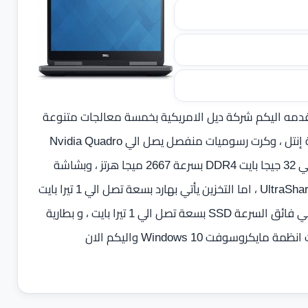
دمه اليكم شركة ديل الامريكية بخمسة معالجات متنوعة
من الجيل السادس و السابع من اصدارات Core i7 من شركة إنتل ، وكرت رسوميات منفصل يصل الي Nvidia Quadro
M2200 بسعة 4 جيجا بايت GDDR5 ، وذاكرة عشوائية تصل الي 32 جيجا بايت DDR4 بسرعة 2667 ميجا هرتز ، وبشاشة
15.6 بوصة UHD بدقة 3840 × 2160 بكسل مضاد للتوهج UltraSharp ، اما التخزين يأتي بهارد بسعة تصل الي 1 تيرا بايت
بمعدل دوران 7200 او 5400 لفة في الدقيقة وهارد تخزين ثاني فائق السرعة SSD بسعة تصل الي 1 تيرا بايت ، و بطارية
تصل الي 91 واط ليثيوم أيون بوليمر ، ويعمل اللاب توب بأحدث انظمة مايكروسوفت Windows 10 واليكم الان